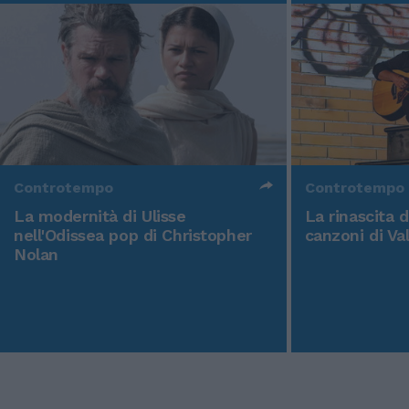
Controtempo
Controtempo
La modernità di Ulisse
La rinascita 
nell'Odissea pop di Christopher
canzoni di Va
Nolan