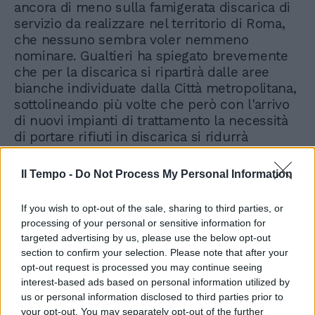
ancora di meno sulla famigerata discarica di
servizio da realizzare nel territorio di Roma,
che nessuno sembra voler nemmeno
nominare. Gualtieri ha spiegato brevemente
che per la discarica si ripartirà dalle aree
bianche individuate dalla Città metropolitana,
sottolineando più volte che però con l'arrivo
di nuovi impianti di trattamento la necessità
di portare rifiuti in discarica si ridurrà
drasticamente. L'impressione è che si aspetti
l'ok della Regione per la discarica di Magliano
Il Tempo -
Do Not Process My Personal Information
Romano che già tante proteste sta suscitando
tra i sindaci della Valle del Tevere. Tutto è
If you wish to opt-out of the sale, sharing to third parties, or
rinviato al piano industriale di Ama, nel
processing of your personal or sensitive information for
frattempo, si proseguirà con i conferimenti
targeted advertising by us, please use the below opt-out
presso impianti regionali e non, che costano
section to confirm your selection. Please note that after your
ai cittadini romani un caro prezzo.
opt-out request is processed you may continue seeing
interest-based ads based on personal information utilized by
us or personal information disclosed to third parties prior to
your opt-out. You may separately opt-out of the further