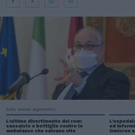
Sullo stesso argomento:
L'ultimo divertimento dei rom:
L'ospedale
sassaiole e bottiglie contro le
ed infermi
ambulanze che salvano vite
Omicron a