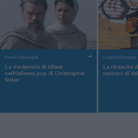
Controtempo
Controtempo
La modernità di Ulisse
La rinascita 
nell'Odissea pop di Christopher
canzoni di Va
Nolan