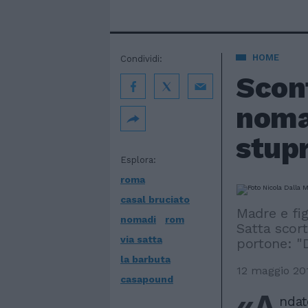
HOME
Condividi:
Scont
noma
stup
Esplora:
roma
casal bruciato
Madre e fig
nomadi
rom
Satta scorta
via satta
portone: "
la barbuta
12 maggio 20
casapound
«A
ndat