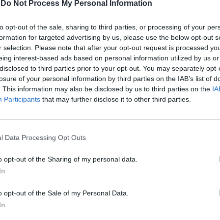
le. Questo nonostante alcuni dei bimbi
-
Do Not Process My Personal Information
olarmente scossi dall'accoglienza fatta di
nacce loro riservati da alcuni residenti del
to opt-out of the sale, sharing to third parties, or processing of your per
i case popolari. Di fatto, dopo Torre
formation for targeted advertising by us, please use the below opt-out s
terza sollevazione di questo tipo in due
r selection. Please note that after your opt-out request is processed y
petto di alcuni momenti di tensione legati
eing interest-based ads based on personal information utilized by us or
 contemporaneo di CasaPound nel cortile
disclosed to third parties prior to your opt-out. You may separately opt-
azzo e dei movimenti lotta per la casa e
losure of your personal information by third parties on the IAB’s list of
Le
. This information may also be disclosed by us to third parties on the
IA
trada adiacente, i rom vogliono provare a
da
Rudy Giuliani a Come States?
Participants
that may further disclose it to other third parties.
alle contestazioni. Il Campidoglio da parte
Le
Trump, Meloni e la strategia
ato a sostegno la presidente del Municipio
americana
Della Casa e l'assessore al Patrimonio
tiglione per portare il messaggio che non
l Data Processing Opt Outs
ietro rispetto alla linea che gli alloggi
 assegnano in base alle graduatorie a
o opt-out of the Sharing of my personal data.
dalla nazionalità degli aventi diritto.
In
indaca Virginia Raggi ha parlato della
on il prefetto e con il questore. Domani si
o opt-out of the Sale of my Personal Data.
a nuova giornata di passione a Casal
In
l pomeriggio alle 16 i movimenti per il