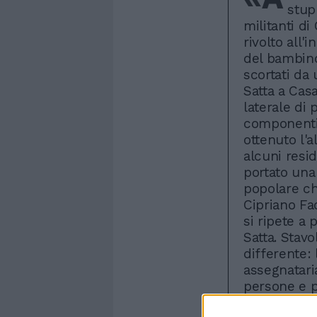
stup
militanti d
rivolto all
del bambino
scortati da 
Satta a Cas
laterale di 
componenti 
ottenuto l'
alcuni resid
portato una
popolare ch
Cipriano Fac
si ripete a 
Satta. Stav
differente: 
assegnatari
persone e 
Barbuta, se