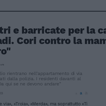
ri e barricate per la c
di. Cori contro la ma
ro"
lio rientrano nell'appartamento di via
ti dalla polizia. I residenti davanti al
Da qui se ne devono andare"
a
a
19
a
e via», «Troia», «Merda», ma soprattutto «Ti