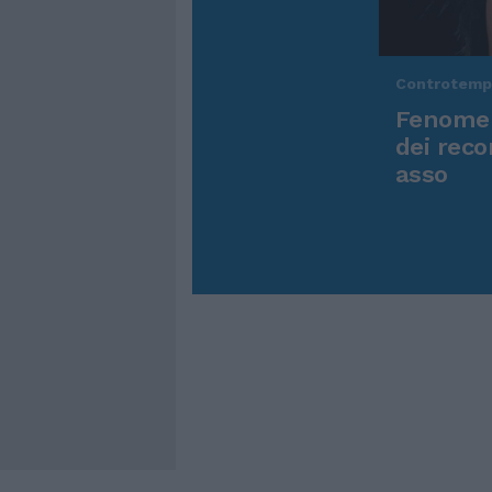
Controtem
Fenomen
dei reco
asso