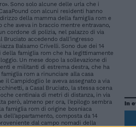
ro». Sono solo alcune delle urla che i
i CasaPound con alcuni residenti hanno
'indirizzo della mamma della famiglia rom e
 che aveva in braccio mentre entravano,
un cordone di polizia, nel palazzo di via
al Bruciato accedendo dall'ingresso
piazza Balsamo Crivelli. Sono due dei 14
della famiglia rom che ha legittimamente
alloggio. Un mese dopo la sollevazione di
enti e militanti di estrema destra, che ha
 famiglia rom a rinunciare alla casa
e il Campidoglio le aveva assegnato a via
chinetti, a Casal Bruciato, la stessa scena
poche centinaia di metri di distanza, in via
olta però, almeno per ora, l'epilogo sembra
In 
la famiglia rom di origine bosniaca
a dell'appartamento, composta da 14
proveniente dal campo nomadi della
mbra intenzionata a resistere e rimanere