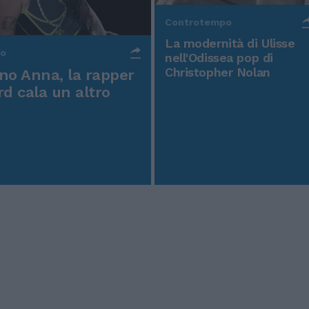
Controtempo
La modernità di Ulisse
po
nell'Odissea pop di
Christopher Nolan
o Anna, la rapper
rd cala un altro