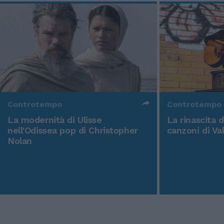
Controtempo
Controtempo
La modernità di Ulisse
La rinascita 
nell'Odissea pop di Christopher
canzoni di Va
Nolan