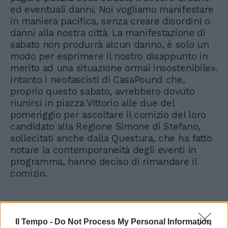
ed eventuali danni. Noi vogliamo manifestare
in maniera pacifica, senza creare disordini o
danni alla nostra città. La manifestazione di
sabato non produrrà alcun danno, è solo un
modo per esprimere il nostro disappunto in
merito ad una situazione ormai insostenibile».
Intanto i neofascisti di CasaPound che,
proprio questo sabato, avrebbero dovuto
riunirsi in piazza Vittorio alle due del
pomeriggio per ascoltare il comizio del loro
candidato alla Regione Simone di Stefano,
sollecitati anche dalla Questura, che ha fatto
notare la contemporaneità degli eventi in
programma, hanno deciso di rimandare il
comizio.
Il Tempo -
Do Not Process My Personal Information