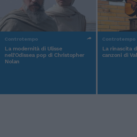
Controtempo
Controtempo
La modernità di Ulisse
La rinascita 
nell'Odissea pop di Christopher
canzoni di Va
Nolan