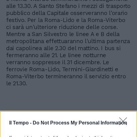
alle 13.30. A Santo Stefano i mezzi di trasporto
pubblico della Capitale osserveranno l'orario
festivo. Per la Roma-Lido e la Roma-Viterbo
ci sarà un'ulteriore riduzione delle corse.
Mentre a San Silvestro le linee A e B della
metropolitana effettuaranno l'ultima partenza
dai capolinea alle 2.30 del mattino. I bus si
fermeranno alle 21. Le linee notturne
verranno soppresse il 31 dicembre. Le
ferrovie Roma-Lido, Termini-Giardinetti e
Roma-Viterbo termineranno il servizio entro
le 21.30.
Il Tempo -
Do Not Process My Personal Information