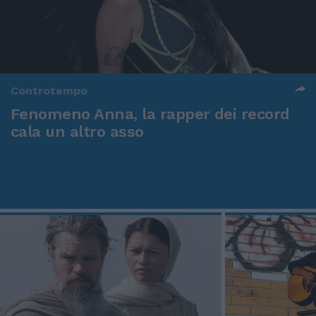
Controtempo
Fenomeno Anna, la rapper dei record
cala un altro asso