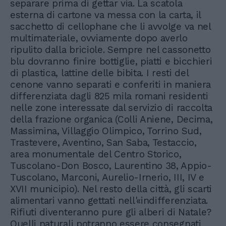
separare prima di gettar via. La scatola
esterna di cartone va messa con la carta, il
sacchetto di cellophane che li avvolge va nel
multimateriale, ovviamente dopo averlo
ripulito dalla briciole. Sempre nel cassonetto
blu dovranno finire bottiglie, piatti e bicchieri
di plastica, lattine delle bibita. I resti del
cenone vanno separati e conferiti in maniera
differenziata dagli 825 mila romani residenti
nelle zone interessate dal servizio di raccolta
della frazione organica (Colli Aniene, Decima,
Massimina, Villaggio Olimpico, Torrino Sud,
Trastevere, Aventino, San Saba, Testaccio,
area monumentale del Centro Storico,
Tuscolano-Don Bosco, Laurentino 38, Appio-
Tuscolano, Marconi, Aurelio-Irnerio, III, IV e
XVII municipio). Nel resto della città, gli scarti
alimentari vanno gettati nell'«indifferenziata.
Rifiuti diventeranno pure gli alberi di Natale?
Quelli naturali potranno essere consegnati