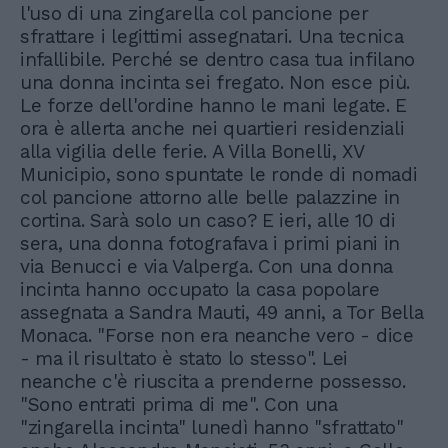
l'uso di una zingarella col pancione per
sfrattare i legittimi assegnatari. Una tecnica
infallibile. Perché se dentro casa tua infilano
una donna incinta sei fregato. Non esce più.
Le forze dell'ordine hanno le mani legate. E
ora è allerta anche nei quartieri residenziali
alla vigilia delle ferie. A Villa Bonelli, XV
Municipio, sono spuntate le ronde di nomadi
col pancione attorno alle belle palazzine in
cortina. Sarà solo un caso? E ieri, alle 10 di
sera, una donna fotografava i primi piani in
via Benucci e via Valperga. Con una donna
incinta hanno occupato la casa popolare
assegnata a Sandra Mauti, 49 anni, a Tor Bella
Monaca. "Forse non era neanche vero - dice
- ma il risultato è stato lo stesso". Lei
neanche c'è riuscita a prenderne possesso.
"Sono entrati prima di me". Con una
"zingarella incinta" lunedì hanno "sfrattato"