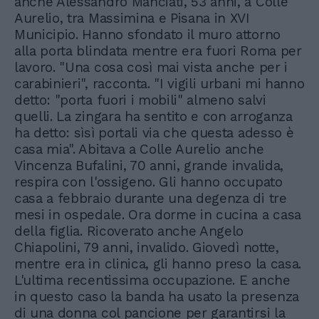
anche Alessandro Manciati, 53 anni, a Colle
Aurelio, tra Massimina e Pisana in XVI
Municipio. Hanno sfondato il muro attorno
alla porta blindata mentre era fuori Roma per
lavoro. "Una cosa così mai vista anche per i
carabinieri", racconta. "I vigili urbani mi hanno
detto: "porta fuori i mobili" almeno salvi
quelli. La zingara ha sentito e con arroganza
ha detto: sìsì portali via che questa adesso è
casa mia". Abitava a Colle Aurelio anche
Vincenza Bufalini, 70 anni, grande invalida,
respira con l'ossigeno. Gli hanno occupato
casa a febbraio durante una degenza di tre
mesi in ospedale. Ora dorme in cucina a casa
della figlia. Ricoverato anche Angelo
Chiapolini, 79 anni, invalido. Giovedì notte,
mentre era in clinica, gli hanno preso la casa.
L'ultima recentissima occupazione. E anche
in questo caso la banda ha usato la presenza
di una donna col pancione per garantirsi la