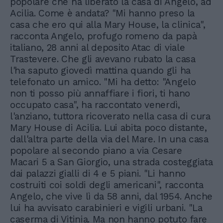
popolare che ha liberato la casa di Angelo, ad
Acilia. Come è andata? "Mi hanno preso la
casa che ero qui alla Mary House, la clinica",
racconta Angelo, profugo romeno da papà
italiano, 28 anni al deposito Atac di viale
Trastevere. Che gli avevano rubato la casa
l'ha saputo giovedì mattina quando gli ha
telefonato un amico. "Mi ha detto: "Angelo
non ti posso più annaffiare i fiori, ti hano
occupato casa", ha raccontato venerdì,
l'anziano, tuttora ricoverato nella casa di cura
Mary House di Acilia. Lui abita poco distante,
dall'altra parte della via del Mare. In una casa
popolare al secondo piano a via Cesare
Macari 5 a San Giorgio, una strada costeggiata
dai palazzi gialli di 4 e 5 piani. "Li hanno
costruiti coi soldi degli americani", racconta
Angelo, che vive lì da 58 anni, dal 1954. Anche
lui ha avvisato carabinieri e vigili urbani. "La
caserma di Vitinia. Ma non hanno potuto fare