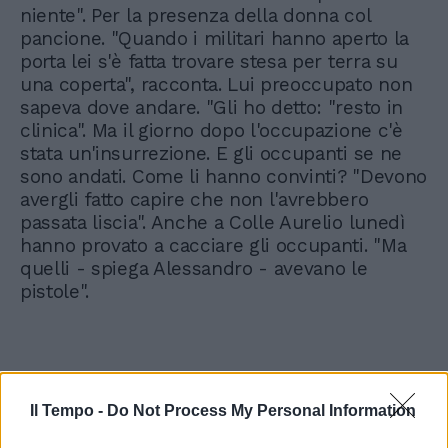
niente". Per la presenza della donna col
pancione. "Quando i militari hanno aperto la
porta lei s'è fatta trovare stesa per terra su
una coperta", racconta. Lui preoccupato non
sapeva dove andare. "Gli ho detto: "resto in
clinica". Ma il giorno dopo l'occupazione c'è
stata un'insurrezione. E gli occupanti se ne
sono andati. Come li hanno convinti? "Devono
avergli fatto capire che non l'avrebbero
passata liscia". Anche a Colle Aurelio lunedì
hanno provato a cacciare gli occupanti. "Ma
quelli - spiega Alessandro - avevano le
pistole".
Il Tempo -
Do Not Process My Personal Information