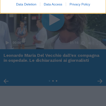
Data Deletion
Data Access
Privacy Policy
00:00
01:16
Leonardo Maria Del Vecchio dall'ex compagna
in ospedale. Le dichiarazioni ai giornalisti