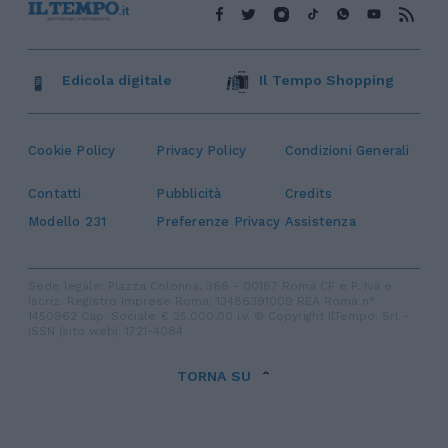
Edicola digitale
Il Tempo Shopping
Cookie Policy
Privacy Policy
Condizioni Generali
Contatti
Pubblicità
Credits
Modello 231
Preferenze Privacy
Assistenza
Sede legale: Piazza Colonna, 366 - 00187 Roma CF e P. Iva e
Iscriz. Registro Imprese Roma: 13486391009 REA Roma n°
1450962 Cap. Sociale € 25.000,00 i.v. © Copyright IlTempo. Srl -
ISSN (sito web): 1721-4084
TORNA SU