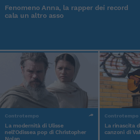
Fenomeno Anna, la rapper dei record
cala un altro asso
Controtempo
Controtempo
La modernità di Ulisse
La rinascita 
nell'Odissea pop di Christopher
canzoni di Va
Nolan