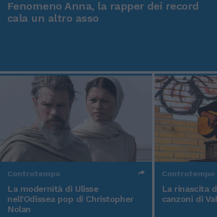
Fenomeno Anna, la rapper dei record
cala un altro asso
Controtempo
Controtempo
La modernità di Ulisse
La rinascita 
nell'Odissea pop di Christopher
canzoni di Va
Nolan