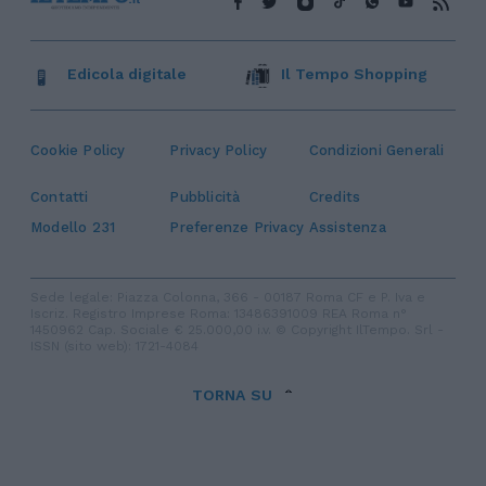
Edicola digitale
Il Tempo Shopping
Cookie Policy
Privacy Policy
Condizioni Generali
Contatti
Pubblicità
Credits
Modello 231
Preferenze Privacy
Assistenza
Sede legale: Piazza Colonna, 366 - 00187 Roma CF e P. Iva e
Iscriz. Registro Imprese Roma: 13486391009 REA Roma n°
1450962 Cap. Sociale € 25.000,00 i.v. © Copyright IlTempo. Srl -
ISSN (sito web): 1721-4084
TORNA SU