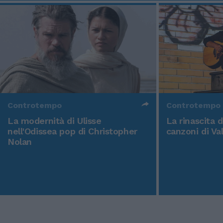
Controtempo
Controtempo
La modernità di Ulisse
La rinascita 
nell'Odissea pop di Christopher
canzoni di Va
Nolan