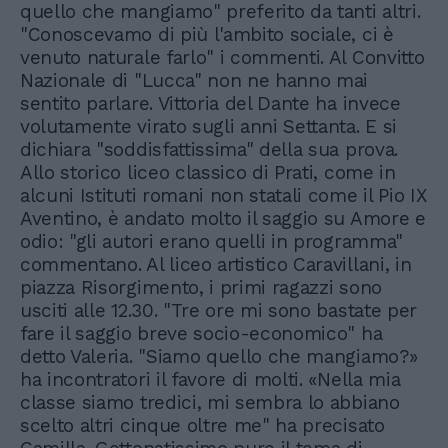
quello che mangiamo" preferito da tanti altri.
"Conoscevamo di più l'ambito sociale, ci è
venuto naturale farlo" i commenti. Al Convitto
Nazionale di "Lucca" non ne hanno mai
sentito parlare. Vittoria del Dante ha invece
volutamente virato sugli anni Settanta. E si
dichiara "soddisfattissima" della sua prova.
Allo storico liceo classico di Prati, come in
alcuni Istituti romani non statali come il Pio IX
Aventino, è andato molto il saggio su Amore e
odio: "gli autori erano quelli in programma"
commentano. Al liceo artistico Caravillani, in
piazza Risorgimento, i primi ragazzi sono
usciti alle 12.30. "Tre ore mi sono bastate per
fare il saggio breve socio-economico" ha
detto Valeria. "Siamo quello che mangiamo?»
ha incontratori il favore di molti. «Nella mia
classe siamo tredici, mi sembra lo abbiano
scelto altri cinque oltre me" ha precisato