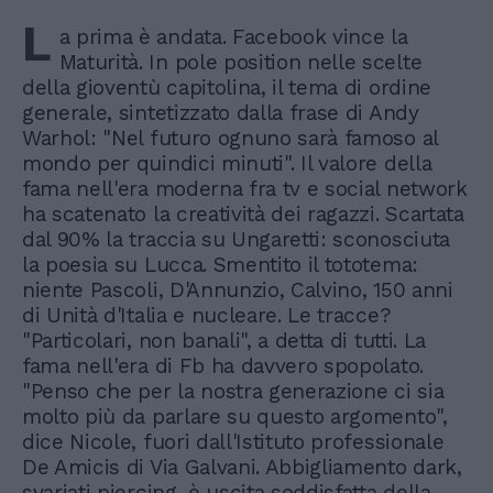
L
a prima è andata. Facebook vince la
Maturità. In pole position nelle scelte
della gioventù capitolina, il tema di ordine
generale, sintetizzato dalla frase di Andy
Warhol: "Nel futuro ognuno sarà famoso al
mondo per quindici minuti". Il valore della
fama nell'era moderna fra tv e social network
ha scatenato la creatività dei ragazzi. Scartata
dal 90% la traccia su Ungaretti: sconosciuta
la poesia su Lucca. Smentito il tototema:
niente Pascoli, D'Annunzio, Calvino, 150 anni
di Unità d'Italia e nucleare. Le tracce?
"Particolari, non banali", a detta di tutti. La
fama nell'era di Fb ha davvero spopolato.
"Penso che per la nostra generazione ci sia
molto più da parlare su questo argomento",
dice Nicole, fuori dall'Istituto professionale
De Amicis di Via Galvani. Abbigliamento dark,
svariati piercing, è uscita soddisfatta della