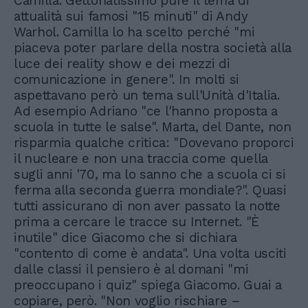
Camilla. Gettonatissimo pure il tema di
attualità sui famosi "15 minuti" di Andy
Warhol. Camilla lo ha scelto perché "mi
piaceva poter parlare della nostra società alla
luce dei reality show e dei mezzi di
comunicazione in genere". In molti si
aspettavano però un tema sull'Unità d'Italia.
Ad esempio Adriano "ce l'hanno proposta a
scuola in tutte le salse". Marta, del Dante, non
risparmia qualche critica: "Dovevano proporci
il nucleare e non una traccia come quella
sugli anni '70, ma lo sanno che a scuola ci si
ferma alla seconda guerra mondiale?". Quasi
tutti assicurano di non aver passato la notte
prima a cercare le tracce su Internet. "È
inutile" dice Giacomo che si dichiara
"contento di come è andata". Una volta usciti
dalle classi il pensiero è al domani "mi
preoccupano i quiz" spiega Giacomo. Guai a
copiare, però. "Non voglio rischiare –