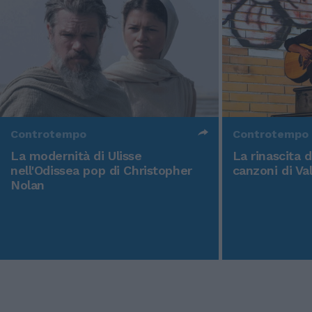
Controtempo
Controtempo
La modernità di Ulisse
La rinascita 
nell'Odissea pop di Christopher
canzoni di Va
Nolan