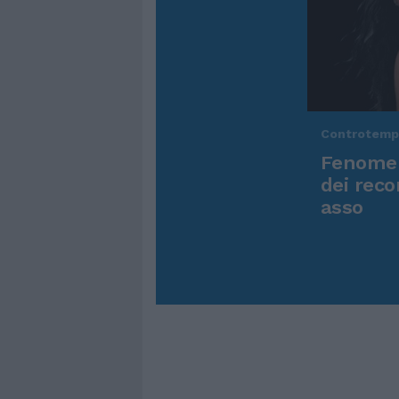
Controtem
Fenomen
dei reco
asso