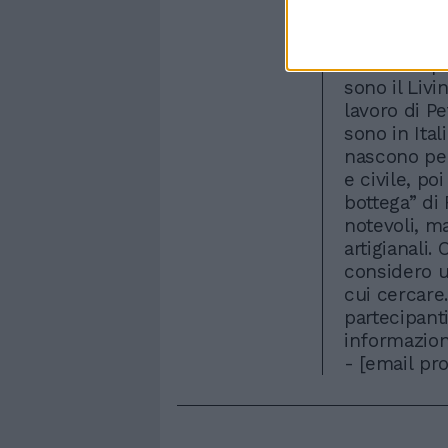
personale v
ben fatto. L
non sa risp
sono il Livi
lavoro di Pe
sono in Ita
nascono per
e civile, po
bottega” di
notevoli, m
artigianali.
considero u
cui cercare
partecipanti
informazion
-
[email pr