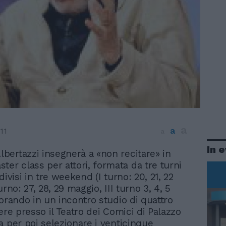
a
a
11
a
In 
Albertazzi insegnerà a «non recitare» in
ter class per attori, formata da tre turni
divisi in tre weekend (I turno: 20, 21, 22
urno: 27, 28, 29 maggio, III turno 3, 4, 5
vorando in un incontro studio di quattro
ere presso il Teatro dei Comici di Palazzo
a per poi selezionare i venticinque