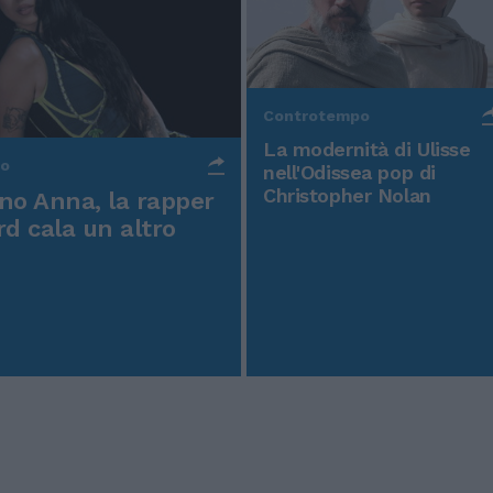
Controtempo
La modernità di Ulisse
po
nell'Odissea pop di
Christopher Nolan
o Anna, la rapper
rd cala un altro