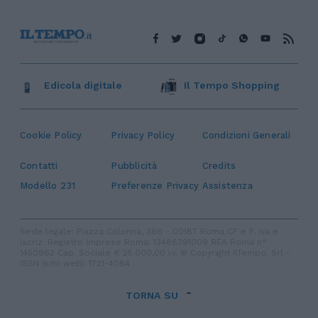
Edicola digitale
Il Tempo Shopping
Cookie Policy
Privacy Policy
Condizioni Generali
Contatti
Pubblicità
Credits
Modello 231
Preferenze Privacy
Assistenza
Sede legale: Piazza Colonna, 366 - 00187 Roma CF e P. Iva e
Iscriz. Registro Imprese Roma: 13486391009 REA Roma n°
1450962 Cap. Sociale € 25.000,00 i.v. © Copyright IlTempo. Srl -
ISSN (sito web): 1721-4084
TORNA SU