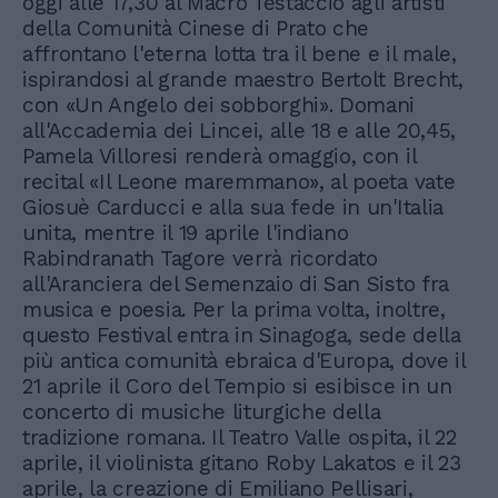
oggi alle 17,30 al Macro Testaccio agli artisti
della Comunità Cinese di Prato che
affrontano l'eterna lotta tra il bene e il male,
ispirandosi al grande maestro Bertolt Brecht,
con «Un Angelo dei sobborghi». Domani
all'Accademia dei Lincei, alle 18 e alle 20,45,
Pamela Villoresi renderà omaggio, con il
recital «Il Leone maremmano», al poeta vate
Giosuè Carducci e alla sua fede in un'Italia
unita, mentre il 19 aprile l'indiano
Rabindranath Tagore verrà ricordato
all'Aranciera del Semenzaio di San Sisto fra
musica e poesia. Per la prima volta, inoltre,
questo Festival entra in Sinagoga, sede della
più antica comunità ebraica d'Europa, dove il
21 aprile il Coro del Tempio si esibisce in un
concerto di musiche liturgiche della
tradizione romana. Il Teatro Valle ospita, il 22
aprile, il violinista gitano Roby Lakatos e il 23
aprile, la creazione di Emiliano Pellisari,