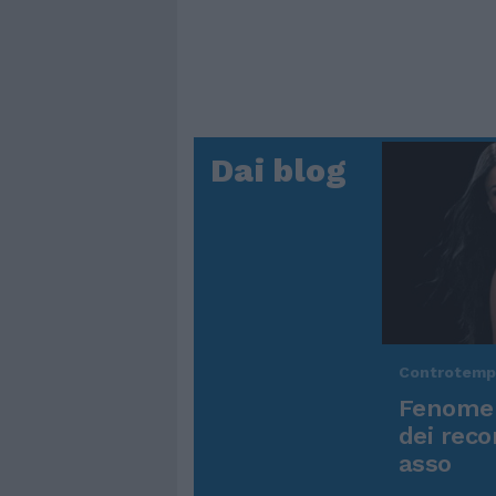
Dai blog
Controtem
Fenomen
dei reco
asso