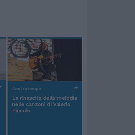
Controtempo
La rinascita della melodia
nelle canzoni di Valerio
Piccolo