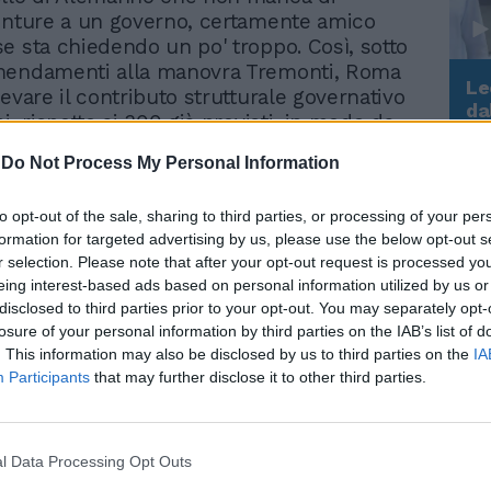
unture a un governo, certamente amico
e sta chiedendo un po' troppo. Così, sotto
mendamenti alla manovra Tremonti, Roma
Le
evare il contributo strutturale governativo
da
i, rispetto ai 300 già previsti, in modo da
Rudy Giuliani a Come States?
Le
are allo 0,3% l'aumento dell'addizionale
Trump, Meloni e la strategia
-
Do Not Process My Personal Information
omento fissato invece allo 0,4%). Trovata
americana
nativa all'introduzione della tassa di
to opt-out of the sale, sharing to third parties, or processing of your per
che potrebbe essere sostituita
formation for targeted advertising by us, please use the below opt-out s
o del biglietto dei musei e dalla
r selection. Please note that after your opt-out request is processed y
» del 20% dell'Iva nelle casse del Comune.
eing interest-based ads based on personal information utilized by us or
igliata» a favore dei Municipi e dei
disclosed to third parties prior to your opt-out. You may separately opt-
 comunali. «Siamo d'accordo a ridurre
losure of your personal information by third parties on the IAB’s list of
del 10% e io per primo lo farò - dice il
. This information may also be disclosed by us to third parties on the
IA
sì come verrà applicato a tutti i dirigenti
Participants
that may further disclose it to other third parties.
ei Cda, agli assessori e ai consiglieri ma
 all'ulteriore riduzione dell'indennità dei
 comunali, che arriverebbero a percepire
l Data Processing Opt Outs
o di mille euro al mese, e alla