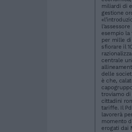
miliardi di 
gestione or
«l'introduzi
l'assessore 
esempio la 
per mille di
sfiorare il 1
razionalizza
centrale uni
allineament
delle societ
è che, calat
capogruppo 
troviamo di
cittadini r
tariffe. Il 
lavorerà per
momento di c
erogati dai 