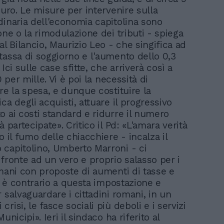
euro. Le misure per intervenire sulla
dinaria dell'economia capitolina sono
one o la rimodulazione dei tributi - spiega
al Bilancio, Maurizio Leo - che singifica ad
tassa di soggiorno e l'aumento dello 0,3
 Ici sulle case sfitte, che arriverà così a
0 per mille. Vi è poi la necessità di
re la spesa, e dunque costituire la
ca degli acquisti, attuare il progressivo
o ai costi standard e ridurre il numero
à partecipate». Critico il Pd: «L'amara verità
o il fumo delle chiacchiere - incalza il
capitolino, Umberto Marroni - ci
 fronte ad un vero e proprio salasso per i
omani con proposte di aumenti di tasse e
Pd è contrario a questa impostazione e
 salvaguardare i cittadini romani, in un
risi, le fasce sociali più deboli e i servizi
Municipi». Ieri il sindaco ha riferito al