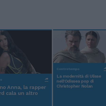
Controtempo
La modernità di Ulisse
po
nell'Odissea pop di
Christopher Nolan
o Anna, la rapper
rd cala un altro