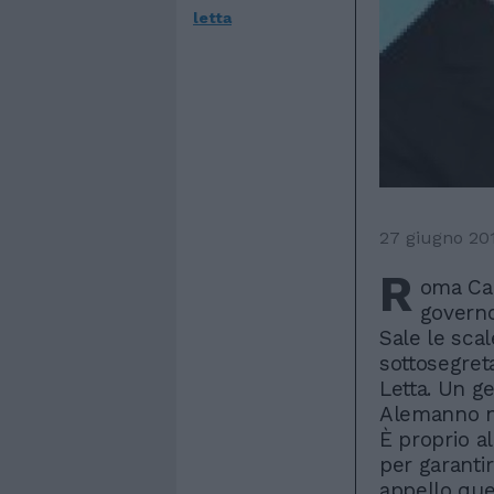
letta
27 giugno 20
R
oma Cap
governo
Sale le scal
sottosegreta
Letta. Un ge
Alemanno ne
È proprio al
per garantir
appello qu