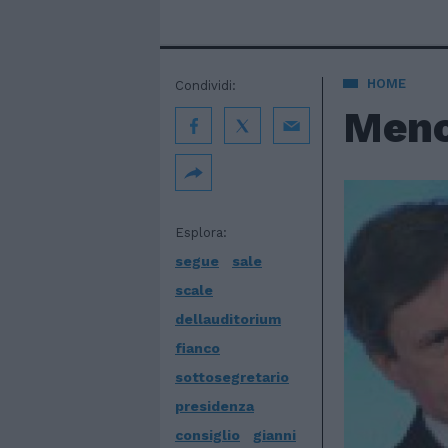
HOME
Condividi:
Meno 
Esplora:
segue
sale
scale
dellauditorium
fianco
sottosegretario
presidenza
consiglio
gianni