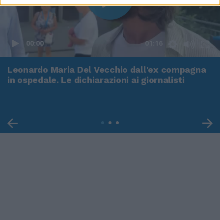
00:00
01:16
Leonardo Maria Del Vecchio dall'ex compagna
in ospedale. Le dichiarazioni ai giornalisti