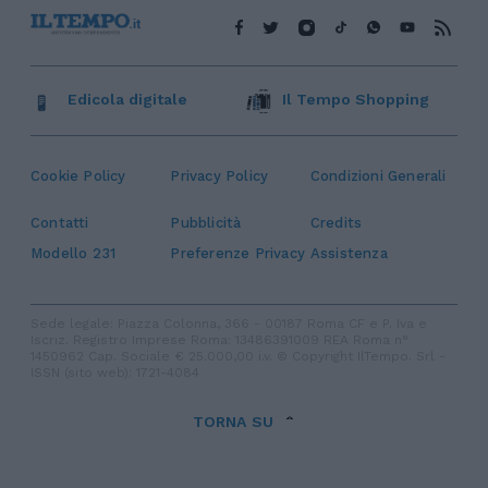
Edicola digitale
Il Tempo Shopping
Cookie Policy
Privacy Policy
Condizioni Generali
Contatti
Pubblicità
Credits
Modello 231
Preferenze Privacy
Assistenza
Sede legale: Piazza Colonna, 366 - 00187 Roma CF e P. Iva e
Iscriz. Registro Imprese Roma: 13486391009 REA Roma n°
1450962 Cap. Sociale € 25.000,00 i.v. © Copyright IlTempo. Srl -
ISSN (sito web): 1721-4084
TORNA SU