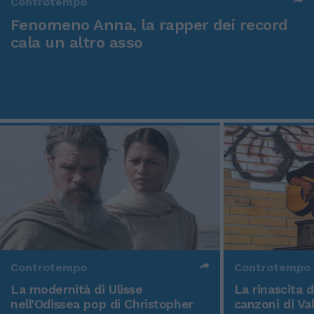
Controtempo
Fenomeno Anna, la rapper dei record
cala un altro asso
Controtempo
Controtempo
La modernità di Ulisse
La rinascita 
nell'Odissea pop di Christopher
canzoni di Va