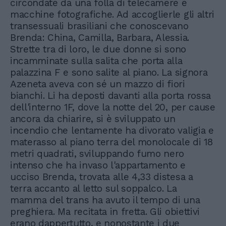
circondate da una folla di telecamere e
macchine fotografiche. Ad accoglierle gli altri
transessuali brasiliani che conoscevano
Brenda: China, Camilla, Barbara, Alessia.
Strette tra di loro, le due donne si sono
incamminate sulla salita che porta alla
palazzina F e sono salite al piano. La signora
Azeneta aveva con sé un mazzo di fiori
bianchi. Li ha deposti davanti alla porta rossa
dell'interno 1F, dove la notte del 20, per cause
ancora da chiarire, si è sviluppato un
incendio che lentamente ha divorato valigia e
materasso al piano terra del monolocale di 18
metri quadrati, sviluppando fumo nero
intenso che ha invaso l'appartamento e
ucciso Brenda, trovata alle 4,33 distesa a
terra accanto al letto sul soppalco. La
mamma del trans ha avuto il tempo di una
preghiera. Ma recitata in fretta. Gli obiettivi
erano dappertutto, e nonostante i due