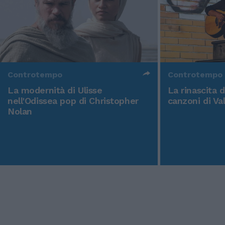
Controtempo
Controtempo
La modernità di Ulisse
La rinascita 
nell'Odissea pop di Christopher
canzoni di Va
Nolan