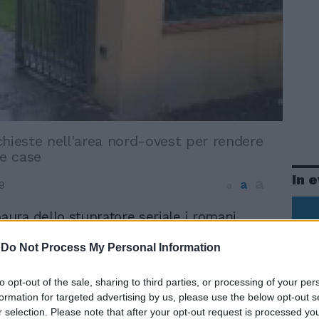
chieste nell'area nord-ovest per rendere
le case
In 
a
a
9
a
paura dello stupratore seriale i romani
 ai ripari. Un vero e proprio boom di
-
Do Not Process My Personal Information
 guardie private e di moderni sistemi di
r sigillare porte e finestre. E gli ingressi
ventano routine anche in camera da letto.
to opt-out of the sale, sharing to third parties, or processing of your per
vigilanza privata e ditte specializzate nel
formation for targeted advertising by us, please use the below opt-out s
r selection. Please note that after your opt-out request is processed y
la sicurezza si trovano a dover affrontare