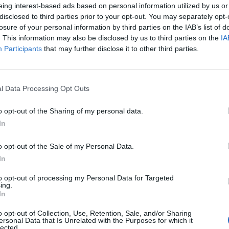
eing interest-based ads based on personal information utilized by us or
consistente di domande di «sicurezza fai
disclosed to third parties prior to your opt-out. You may separately opt-
 richieste di moderne misure per mettere
losure of your personal information by third parties on the IAB’s list of
 appartamenti e ville sono in crescita -
. This information may also be disclosed by us to third parties on the
IA
Le
o Diaz del gruppo "Porte blindate e
Participants
that may further disclose it to other third parties.
da
edeli" - in tutta Roma e soprattutto in
Rudy Giuliani a Come States?
Le
 Camilluccia e Balduina». Dopo le recenti
Trump, Meloni e la strategia
area a nord della Capitale, tra via Cortina
americana
l Data Processing Opt Outs
e Corso Francia (anche Renzo Arbore ne è
a), chi fino ad ora viveva sprovvisto di un
o opt-out of the Sharing of my personal data.
sicurezza ha cambiato rapidamente idea.
In
siane rinforzate appaiono alle finestre. Ma
Oltre a serrature all'avanguardia come
o opt-out of the Sale of my Personal Data.
collare d'acciaio antiscasso - aggiunge
In
novità rispetto al passato è la maggiore
 blindature alla porta della camera da
to opt-out of processing my Personal Data for Targeted
 da un lato i romani «fortificano» le case,
ing.
In
assumono guardie private per pattugliare le
vegliare le proprie abitazioni. «Di fronte a
o opt-out of Collection, Use, Retention, Sale, and/or Sharing
di rapine o violenze come quella della
ersonal Data that Is Unrelated with the Purposes for which it
lected.