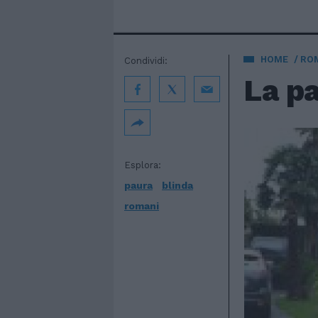
HOME
ROM
Condividi:
La pa
Esplora:
paura
blinda
romani