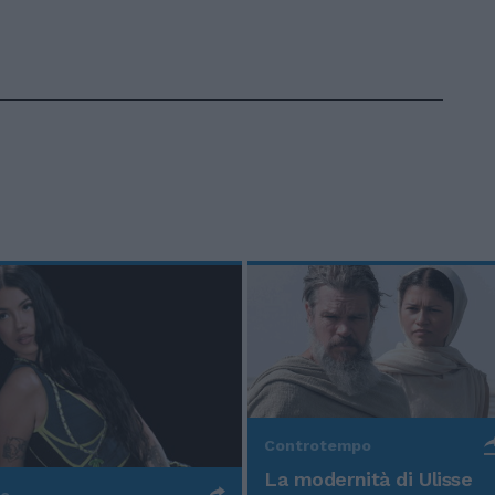
Controtempo
La modernità di Ulisse
po