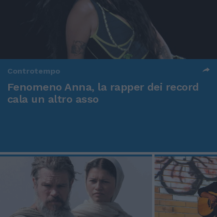
Controtempo
Fenomeno Anna, la rapper dei record
cala un altro asso