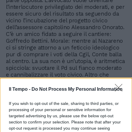
parte opposta. L’avvocato vuole diventare
l’interlocutore privilegiato dei moderati, e per
essere sicuro del risultato sta seguendo da
vicino l’incubazione del progetto civico
dell’assessore capitolino Alessandro Onorato.
C’è un amico fidato a seguire il cantiere:
Goffredo Bettini. Morale: mentre al Nazareno
ci si stringe attorno a un feticcio ideologico
pur di comprare i voti della Cgil, Conte balla
al centro. La sua non è un’utopia, è aritmetica
spicciola: svuotare il Pd sul fianco moderato
e cannibalizzare il voto civico. Altro che
favole: la sua isola che non c’è è una trappola
d’acciaio tesa a Elly Schlein.
Il Tempo -
Do Not Process My Personal Information
If you wish to opt-out of the sale, sharing to third parties, or
processing of your personal or sensitive information for
targeted advertising by us, please use the below opt-out
section to confirm your selection. Please note that after your
opt-out request is processed you may continue seeing