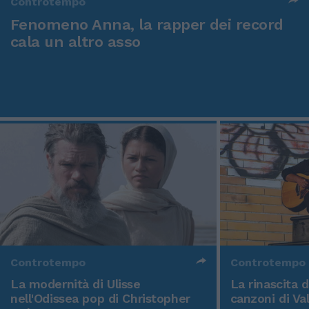
Controtempo
Fenomeno Anna, la rapper dei record
cala un altro asso
Controtempo
Controtempo
La modernità di Ulisse
La rinascita 
nell'Odissea pop di Christopher
canzoni di Va