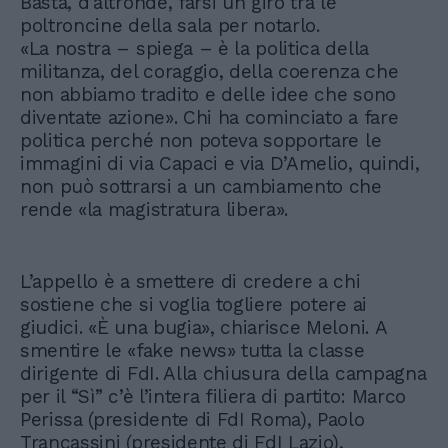
Basta, d’altronde, farsi un giro tra le
poltroncine della sala per notarlo.
«La nostra – spiega – è la politica della
militanza, del coraggio, della coerenza che
non abbiamo tradito e delle idee che sono
diventate azione». Chi ha cominciato a fare
politica perché non poteva sopportare le
immagini di via Capaci e via D’Amelio, quindi,
non può sottrarsi a un cambiamento che
rende «la magistratura libera».
L’appello è a smettere di credere a chi
sostiene che si voglia togliere potere ai
giudici. «È una bugia», chiarisce Meloni. A
smentire le «fake news» tutta la classe
dirigente di FdI. Alla chiusura della campagna
per il “Sì” c’è l’intera filiera di partito: Marco
Perissa (presidente di FdI Roma), Paolo
Trancassini (presidente di FdI Lazio),