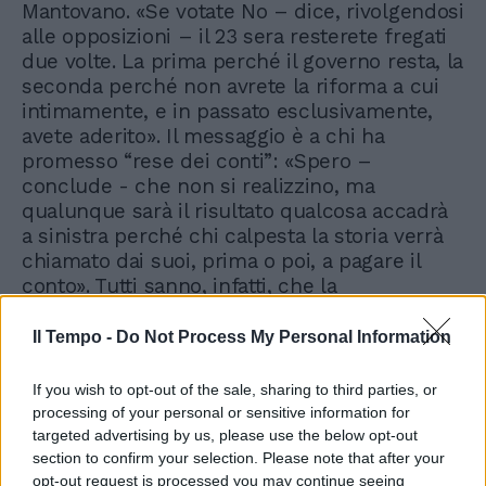
Mantovano. «Se votate No – dice, rivolgendosi
alle opposizioni – il 23 sera resterete fregati
due volte. La prima perché il governo resta, la
seconda perché non avrete la riforma a cui
intimamente, e in passato esclusivamente,
avete aderito». Il messaggio è a chi ha
promesso “rese dei conti”: «Spero –
conclude - che non si realizzino, ma
qualunque sarà il risultato qualcosa accadrà
a sinistra perché chi calpesta la storia verrà
chiamato dai suoi, prima o poi, a pagare il
conto». Tutti sanno, infatti, che la
«Costituzione non è un oggetto da museo, ma
un documento vivo».
Il Tempo -
Do Not Process My Personal Information
If you wish to opt-out of the sale, sharing to third parties, or
processing of your personal or sensitive information for
targeted advertising by us, please use the below opt-out
section to confirm your selection. Please note that after your
opt-out request is processed you may continue seeing