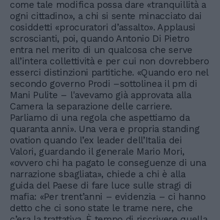
come tale modifica possa dare «tranquillità a
ogni cittadino», a chi si sente minacciato dai
cosiddetti «procuratori d’assalto». Applausi
scroscianti, poi, quando Antonio Di Pietro
entra nel merito di un qualcosa che serve
all’intera collettività e per cui non dovrebbero
esserci distinzioni partitiche. «Quando ero nel
secondo governo Prodi –sottolinea il pm di
Mani Pulite – l'avevamo già approvata alla
Camera la separazione delle carriere.
Parliamo di una regola che aspettiamo da
quaranta anni». Una vera e propria standing
ovation quando l’ex leader dell’Italia dei
Valori, guardando il generale Mario Mori,
«ovvero chi ha pagato le conseguenze di una
narrazione sbagliata», chiede a chi è alla
guida del Paese di fare luce sulle stragi di
mafia: «Per trent’anni – evidenzia – ci hanno
detto che ci sono state le trame nere, che
c’era la trattativa. È tempo di riscrivere quella