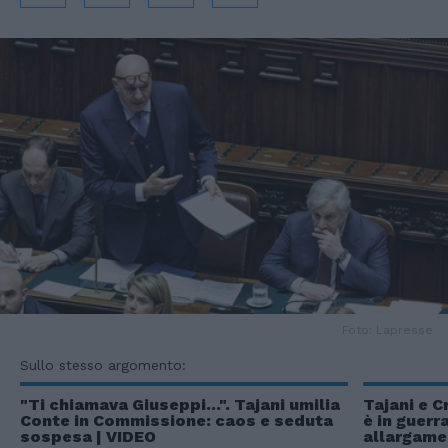
Foto: Lapresse
Sullo stesso argomento:
"Ti chiamava Giuseppi...". Tajani umilia
Tajani e C
Conte in Commissione: caos e seduta
è in guerr
sospesa | VIDEO
allargame