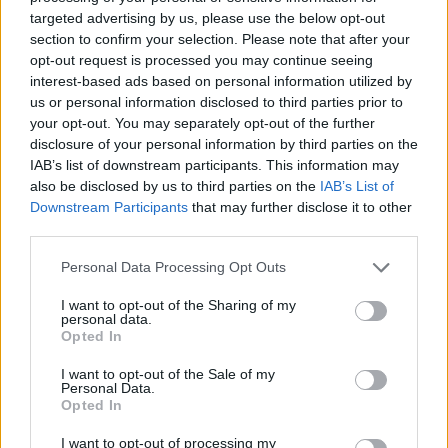
vertici". Infine, "tenuto conto dei continui
targeted advertising by us, please use the below opt-out
articoli dichiaratamente, come dimostrato,
section to confirm your selection. Please note that after your
falsi e diffamatori pubblicati su Il Fatto
opt-out request is processed you may continue seeing
Quotidiano", il Ministero della Difesa e le
interest-based ads based on personal information utilized by
persone oggetto delle affermazioni
us or personal information disclosed to third parties prior to
diffamatorie "tuteleranno il proprio operato,
your opt-out. You may separately opt-out of the further
la propria reputazione e la correttezza
disclosure of your personal information by third parties on the
dell'azione istituzionale nelle opportune sedi
IAB’s list of downstream participants. This information may
legali".
also be disclosed by us to third parties on the
IAB’s List of
Downstream Participants
that may further disclose it to other
third parties.
Personal Data Processing Opt Outs
I want to opt-out of the Sharing of my
personal data.
Iran, Meloni: “Governo al
Opted In
lavoro per tutelare la
sicurezza degli italiani”
I want to opt-out of the Sale of my
Personal Data.
Opted In
I want to opt-out of processing my