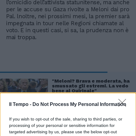
l’omicidio dell’attivista statunitense, ma anche
per le accuse su Gaza rivolte a Meloni dai pro
Pal. lnoltre, nei prossimi mesi, la premier sarà
impegnata in tour nelle Regioni chiamate al
voto. E in questi casi, si sa, la prudenza non è
mai troppa.
"Meloni? Brava e moderata, ha
smussato gli estremi. La vedo
bene al Quirinale"
Il Tempo -
Do Not Process My Personal Information
If you wish to opt-out of the sale, sharing to third parties, or
processing of your personal or sensitive information for
targeted advertising by us, please use the below opt-out