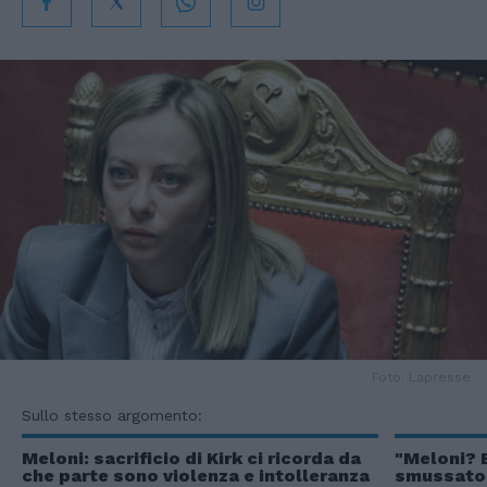
Foto: Lapresse
Sullo stesso argomento:
Meloni: sacrificio di Kirk ci ricorda da
"Meloni? 
che parte sono violenza e intolleranza
smussato 