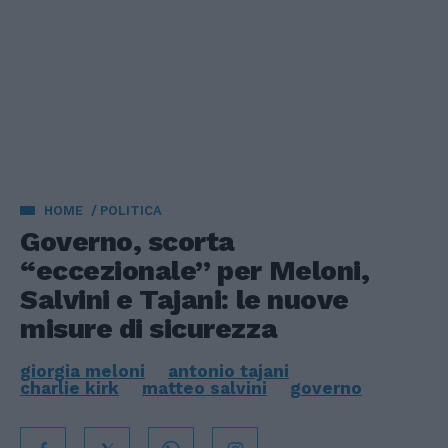
HOME
POLITICA
Governo, scorta
“eccezionale” per Meloni,
Salvini e Tajani: le nuove
misure di sicurezza
giorgia meloni
antonio tajani
charlie kirk
matteo salvini
governo