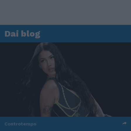
Dai blog
Controtempo