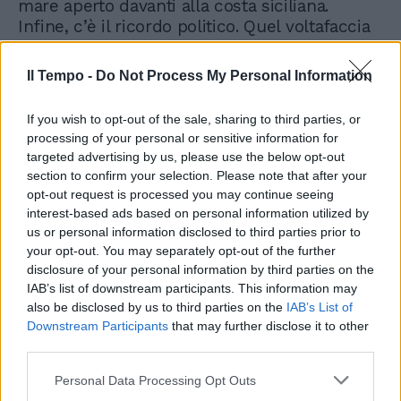
mare aperto davanti alla costa siciliana.
Infine, c’è il ricordo politico. Quel voltafaccia
grillino passato ormai alla storia. «Il processo
è iniziato per il voto della sinistra in
Il Tempo -
Do Not Process My Personal Information
Parlamento». Il governo giallo-verde, infatti,
cadde poco dopo la vicenda Open Arms.
If you wish to opt-out of the sale, sharing to third parties, or
Conte, però, non si perse d’animo, e mise in
processing of your personal or sensitive information for
piedi un esecutivo nuovo di zecca,
targeted advertising by us, please use the below opt-out
sostituendo la Lega con il Pd. Salvini non
section to confirm your selection. Please note that after your
dimentica: «Spiace soprattutto per i 5 Stelle,
opt-out request is processed you may continue seeing
per me coerenza, lealtà, onestà e coraggio
interest-based ads based on personal information utilized by
non sono solo parole, sono una condotta di
us or personal information disclosed to third parties prior to
vita. Invece hanno cambiato idea solo perché
your opt-out. You may separately opt-out of the further
disclosure of your personal information by third parties on the
avevo tolto la fiducia a Conte».
IAB’s list of downstream participants. This information may
also be disclosed by us to third parties on the
IAB’s List of
Downstream Participants
that may further disclose it to other
third parties.
Personal Data Processing Opt Outs