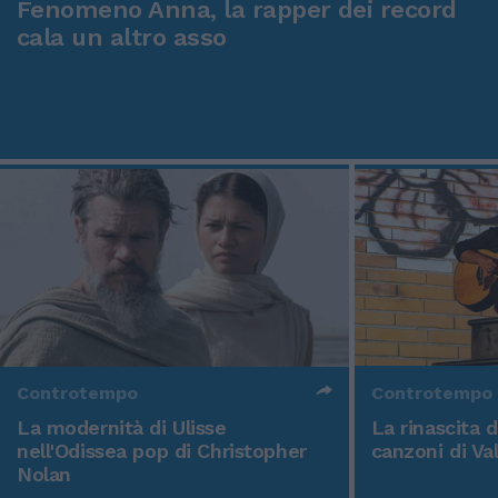
Fenomeno Anna, la rapper dei record
cala un altro asso
Controtempo
Controtempo
La modernità di Ulisse
La rinascita 
nell'Odissea pop di Christopher
canzoni di Va
Nolan