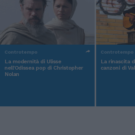
Controtempo
Controtempo
La modernità di Ulisse
La rinascita 
nell'Odissea pop di Christopher
canzoni di Va
Nolan