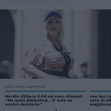
Sullo stesso argomento:
Nordio zittisce il Pd sul caso Almasri:
von der Le
“Ma quali dimissioni… E' solo un
voto di sf
vostro desiderio”
maggioran