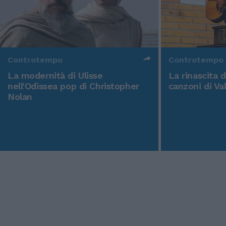
Controtempo
Controtempo
La modernità di Ulisse
La rinascita 
nell'Odissea pop di Christopher
canzoni di Va
Nolan