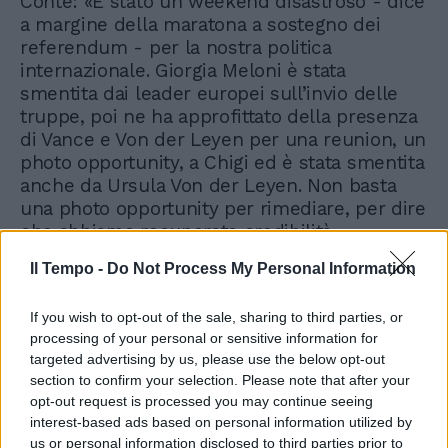
Conte: «È stato un weekend disastroso - dice
a margine della maratona a sostegno dei
referendum - per la nostra politica
internazionale. Giorgia Meloni è stata
smentita dai leader europei sull’invio delle
truppe, poi ne ha approfittato della presenza
di Vance e Von der Leyen per una reunion, un
photo opportunity, a Chigi ed è stata smentita
anche da Ursula Von der Leyen. Non basta
una photo opportunity per rimediare, per dire
che abbiamo recuperato credibilità».
Il Tempo -
Do Not Process My Personal Information
If you wish to opt-out of the sale, sharing to third parties, or
processing of your personal or sensitive information for
targeted advertising by us, please use the below opt-out
section to confirm your selection. Please note that after your
opt-out request is processed you may continue seeing
interest-based ads based on personal information utilized by
us or personal information disclosed to third parties prior to