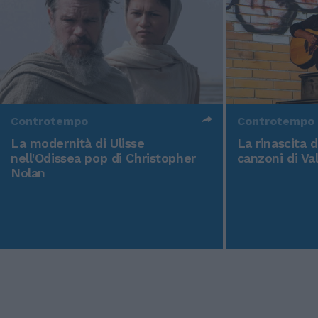
Controtempo
Controtempo
La modernità di Ulisse
La rinascita 
nell'Odissea pop di Christopher
canzoni di Va
Nolan