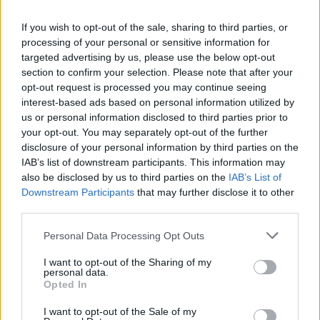
accademica, rischiano di essere esclusi da
questa straordinaria opportunità». Che questo
If you wish to opt-out of the sale, sharing to third parties, or
caos sia generato da quel mondo
processing of your personal or sensitive information for
progressista che si è sempre auto arrogato il
targeted advertising by us, please use the below opt-out
monopolio della conoscenza è l’ennesima
section to confirm your selection. Please note that after your
contraddizione.
opt-out request is processed you may continue seeing
interest-based ads based on personal information utilized by
us or personal information disclosed to third parties prior to
your opt-out. You may separately opt-out of the further
disclosure of your personal information by third parties on the
IAB’s list of downstream participants. This information may
also be disclosed by us to third parties on the
IAB’s List of
Downstream Participants
that may further disclose it to other
third parties.
Personal Data Processing Opt Outs
I want to opt-out of the Sharing of my
personal data.
Opted In
I want to opt-out of the Sale of my