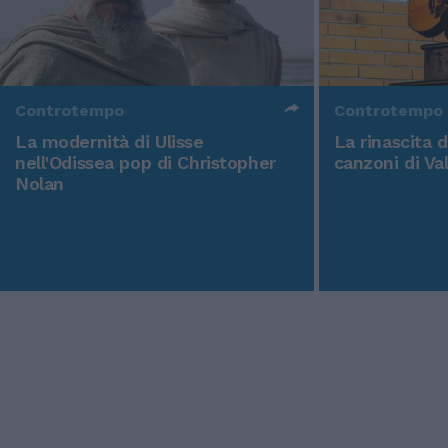
Controtempo
Controtempo
La modernità di Ulisse
La rinascita 
nell'Odissea pop di Christopher
canzoni di Va
Nolan