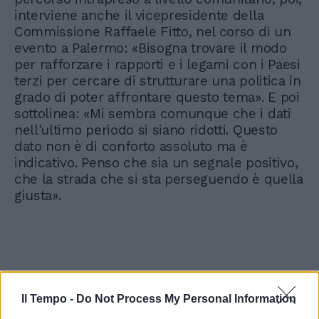
interviene anche il vicepresidente della
Commissione Raffaele Fitto, nel corso di un
evento a Palermo: «Bisogna trovare il modo
per rafforzare i rapporti e i legami con i Paesi
terzi per cercare di strutturare una politica in
grado di poter affrontare questo tema». E poi
sottolinea: «Mi sembra comunque che i dati
nell'ultimo periodo si siano ridotti. Questo
dato non è di conforto assoluto ma è
indicativo. Penso che sia un segnale positivo,
che la strada che si sta perseguendo è quella
giusta».
Difendere i migranti è un
Il Tempo -
Do Not Process My Personal Information
business "pazzesco". Sasso: