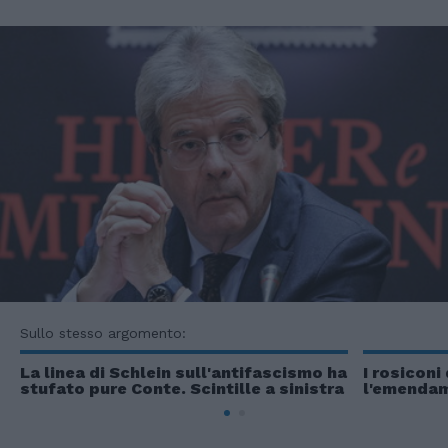
Sullo stesso argomento:
La linea di Schlein sull'antifascismo ha
I rosiconi
stufato pure Conte. Scintille a sinistra
l'emendam