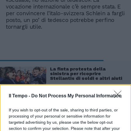
vocazione internazionale c’è sempre stata. E
per convincere l’italo-svizzera Schlein a fargli
posto, un po’ di tedesco potrebbe perfino
tornargli utile.
La finta protesta della
sinistra per ricoprire
Stellantis di soldi e altri aiuti
Il Tempo -
Do Not Process My Personal Information
If you wish to opt-out of the sale, sharing to third parties, or
processing of your personal or sensitive information for
targeted advertising by us, please use the below opt-out
section to confirm your selection. Please note that after your