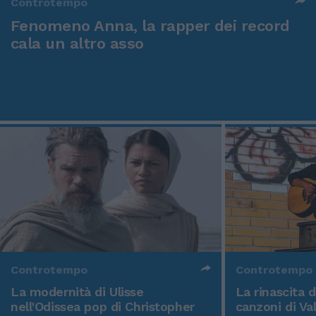
Controtempo
Fenomeno Anna, la rapper dei record
cala un altro asso
Controtempo
Controtempo
La modernità di Ulisse
La rinascita 
nell'Odissea pop di Christopher
canzoni di Va