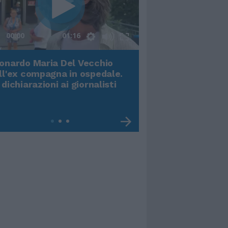
00:00
01:16
onardo Maria Del Vecchio
Terremoto, viene g
ll'ex compagna in ospedale.
video impressiona
 dichiarazioni ai giornalisti