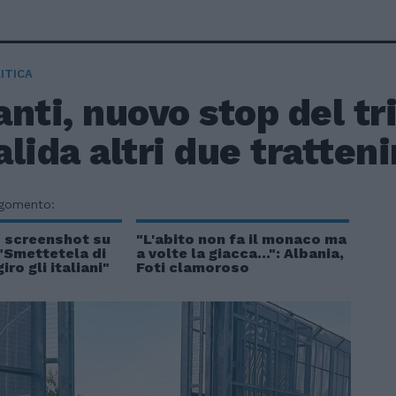
ITICA
nti, nuovo stop del tr
lida altri due tratten
rgomento:
o screenshot su
"L'abito non fa il monaco ma
 "Smettetela di
a volte la giacca...": Albania,
iro gli italiani"
Foti clamoroso