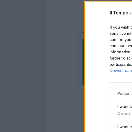
Il Tempo 
If you wish 
sensitive in
confirm you
continue se
information 
further disc
participants
Downstream 
Persona
I want t
Opted 
"Abbiamo dep
controricor
I want t