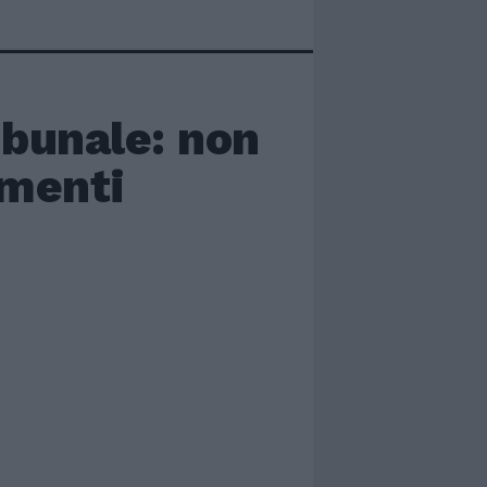
ibunale: non
imenti