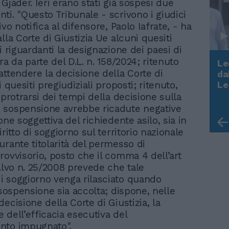
Gjader. Ieri erano stati già sospesi due
ti. "Questo Tribunale - scrivono i giudici
ivo notifica al difensore, Paolo Iafrate, - ha
lla Corte di Giustizia Ue alcuni quesiti
i riguardanti la designazione dei paesi di
ra da parte del D.L. n. 158/2024; ritenuto
Le
attendere la decisione della Corte di
da
Rudy Giuliani a Come States?
i quesiti pregiudiziali proposti; ritenuto,
Le
Trump, Meloni e la strategia
 protrarsi dei tempi della decisione sulla
americana
 sospensione avrebbe ricadute negative
one soggettiva del richiedente asilo, sia in
iritto di soggiorno sul territorio nazionale
urante titolarità del permesso di
rovvisorio, posto che il comma 4 dell’art
d.lvo n. 25/2008 prevede che tale
 soggiorno venga rilasciato quando
 sospensione sia accolta; dispone, nelle
ecisione della Corte di Giustizia, la
 dell’efficacia esecutiva del
nto impugnato".