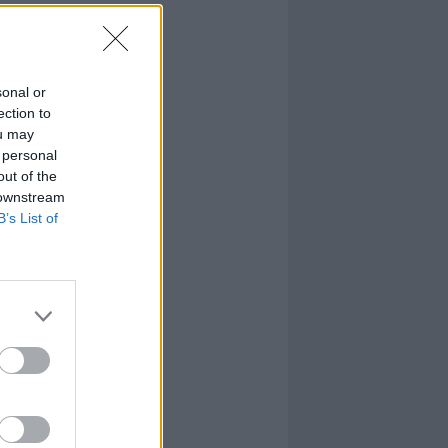
sonal or
ection to
ou may
 personal
out of the
 downstream
B’s List of