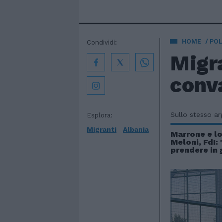
HOME
POL
Condividi:
Migra
conva
Sullo stesso a
Esplora:
Migranti
Albania
Marrone e l
Meloni, FdI:
prendere in g