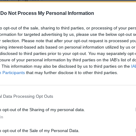
-
Do Not Process My Personal Information
to opt-out of the sale, sharing to third parties, or processing of your per
formation for targeted advertising by us, please use the below opt-out s
r selection. Please note that after your opt-out request is processed y
Marrone e lo screenshot
eing interest-based ads based on personal information utilized by us or
su Meloni, FdI:
disclosed to third parties prior to your opt-out. You may separately opt-
"Smettetela di prendere
losure of your personal information by third parties on the IAB’s list of
in giro gli italiani"
. This information may also be disclosed by us to third parties on the
IA
Participants
that may further disclose it to other third parties.
l Data Processing Opt Outs
o opt-out of the Sharing of my personal data.
In
ositato per tutti e tre i richiedenti asilo i
si ora attendiamo", ha spiegato
o opt-out of the Sale of my Personal Data.