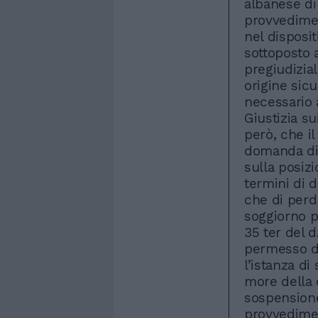
albanese di 
provvedimen
nel disposit
sottoposto a
pregiudizial
origine sicu
necessario 
Giustizia su
però, che il
domanda di
sulla posizi
termini di d
che di perd
soggiorno p
35 ter del 
permesso di
l’istanza di
more della d
sospensione
provvedime