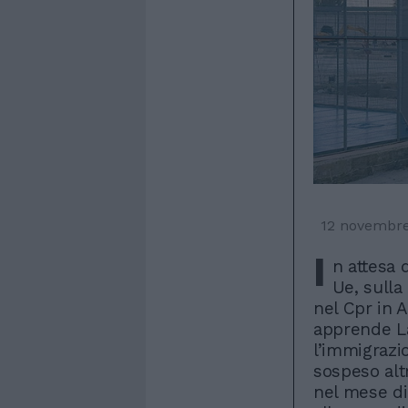
12 novembr
I
n attesa 
Ue, sulla
nel Cpr in 
apprende La
l’immigrazi
sospeso alt
nel mese di