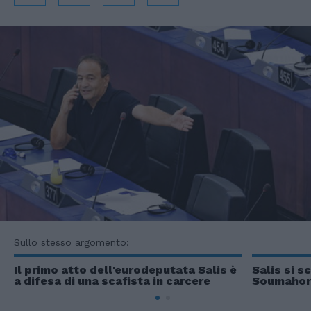
Sullo stesso argomento:
Il primo atto dell'eurodeputata Salis è
Salis si sc
a difesa di una scafista in carcere
Soumahoro