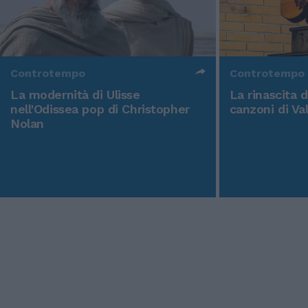
Controtempo
Controtempo
La modernità di Ulisse
La rinascita 
nell'Odissea pop di Christopher
canzoni di Va
Nolan