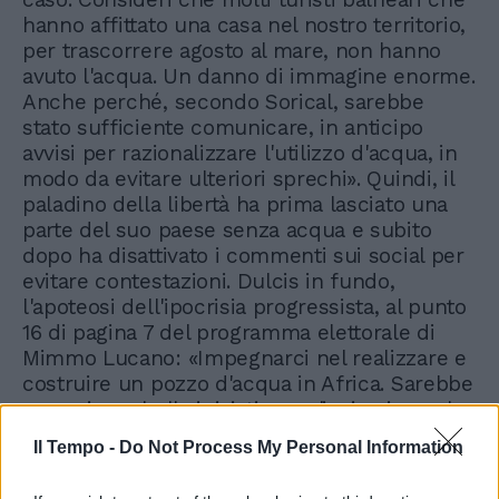
hanno affittato una casa nel nostro territorio,
per trascorrere agosto al mare, non hanno
avuto l'acqua. Un danno di immagine enorme.
Anche perché, secondo Sorical, sarebbe
stato sufficiente comunicare, in anticipo
avvisi per razionalizzare l'utilizzo d'acqua, in
modo da evitare ulteriori sprechi». Quindi, il
paladino della libertà ha prima lasciato una
parte del suo paese senza acqua e subito
dopo ha disattivato i commenti sui social per
evitare contestazioni. Dulcis in fundo,
l'apoteosi dell'ipocrisia progressista, al punto
16 di pagina 7 del programma elettorale di
Mimmo Lucano: «Impegnarci nel realizzare e
costruire un pozzo d'acqua in Africa. Sarebbe
per noi una bella iniziativa, un'ispirazione che
ci viene da Padre Alex Zanotelli, un
Il Tempo -
Do Not Process My Personal Information
missionario comboniano, che abbiamo avuto
piacere di incontrare». Un paragrafo che