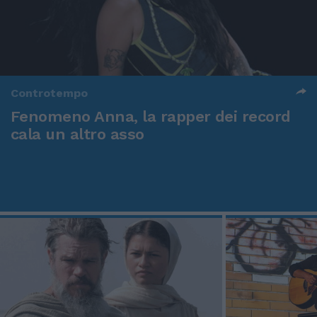
Controtempo
Fenomeno Anna, la rapper dei record
cala un altro asso