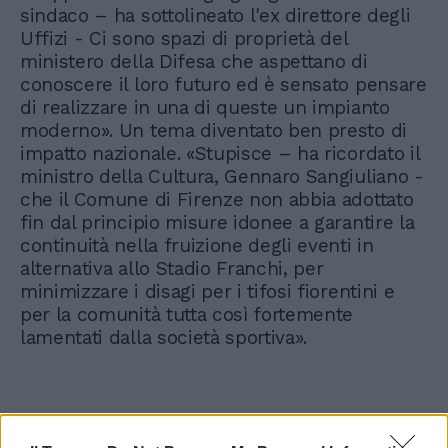
sindaco – ha sottolineato l'ex direttore degli
Uffizi - Ci sono spazi di proprietà del
ministero della Difesa che aspettano di
conoscere il loro futuro ed è sensato pensare
di realizzare in una di queste un impianto
moderno». Un tema diventato ben presto di
impatto nazionale. «Stupisce – ha ricordato il
ministro della Cultura, Gennaro Sangiuliano -
che il Comune di Firenze non abbia adottato
fin dal principio misure idonee a garantire la
continuità nella fruizione degli eventi in
alternativa allo Stadio Franchi, per
minimizzare i disagi per i tifosi fiorentini e
per la comunità tutta così fortemente
lamentati dalla società sportiva».