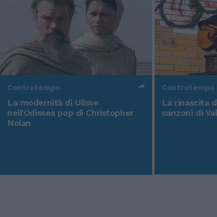
Controtempo
Controtempo
La modernità di Ulisse
La rinascita 
nell'Odissea pop di Christopher
canzoni di Va
Nolan