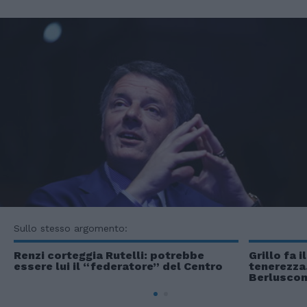
Sullo stesso argomento:
Renzi corteggia Rutelli: potrebbe
Grillo fa 
essere lui il “federatore” del Centro
tenerezza
Berluscon