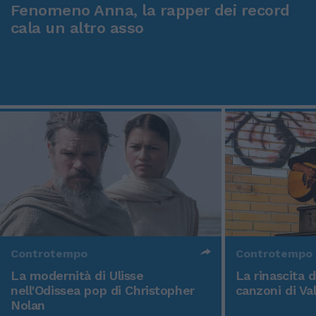
Fenomeno Anna, la rapper dei record
cala un altro asso
Controtempo
Controtempo
La modernità di Ulisse
La rinascita 
nell'Odissea pop di Christopher
canzoni di Va
Nolan