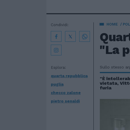
HOME
POL
Condividi:
Quart
"La p
Sullo stesso a
Esplora:
quarta repubblica
"È intollera
vietata, Vit
puglia
furia
checco zalone
pietro senaldi