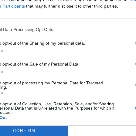
Participants
that may further disclose it to other third parties.
on ha la questione morale, nessuno ha la
orale e la questione morale non è un
litico - ha detto Pietro Senaldi - E così
l Data Processing Opt Outs
nche le armi di Conte che sulla
morale giocherà la sua campagna
o opt-out of the Sharing of my personal data.
ei confronti del Pd. I grillini non
In
 li ha votati gente del centrodestra e del
a. Il centrodestra si è ripreso i voti,
o opt-out of the Sale of my Personal Data.
bbe riprendersi i voti anche il Pd. In
In
no state assunzioni piuttosto stravaganti e
rso e anche di gente legata in qualche
to opt-out of processing my Personal Data for Targeted
n nelle municipalizzate. Questa non è
ing.
In
azione di Decaro o di Emiliano, però
cipalizzate sono state usate come
o opt-out of Collection, Use, Retention, Sale, and/or Sharing
consenso un po' come si faceva nella
ersonal Data that Is Unrelated with the Purposes for which it
lected.
blica. Direi che lì la prima Repubblica
Out
inita, come dice Zalone che è di quelle
to che Bari sarà commissariata perché è
CONFIRM
roppo grande. Certamente se fosse