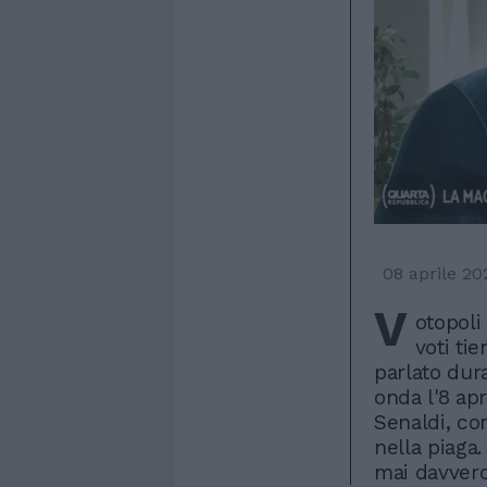
08 aprile 20
V
otopoli
voti ti
parlato dur
onda l'8 ap
Senaldi, con
nella piaga
mai davver