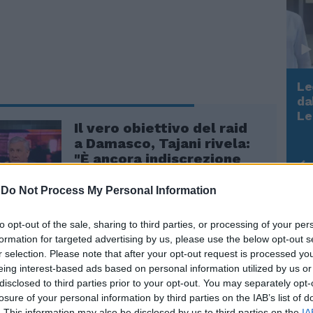
Le
da
Rudy Giuliani a Come States?
Le
Trump, Meloni e la strategia
Il vero obiettivo del raid
americana
a Damasco, Tajani rivela:
"È ancora indiscrezione
ma..."
-
Do Not Process My Personal Information
to opt-out of the sale, sharing to third parties, or processing of your per
formation for targeted advertising by us, please use the below opt-out s
r selection. Please note that after your opt-out request is processed y
eing interest-based ads based on personal information utilized by us or
disclosed to third parties prior to your opt-out. You may separately opt-
losure of your personal information by third parties on the IAB’s list of
. This information may also be disclosed by us to third parties on the
IA