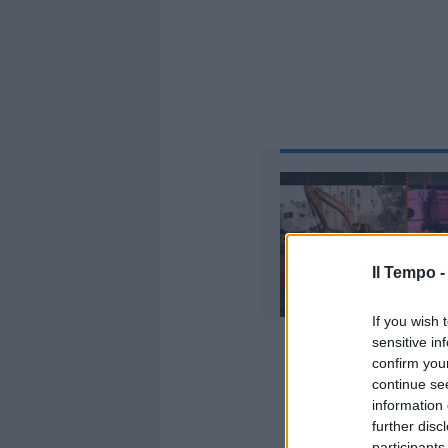
Il Tempo 
If you wish 
sensitive in
confirm you
continue se
information 
further disc
participants