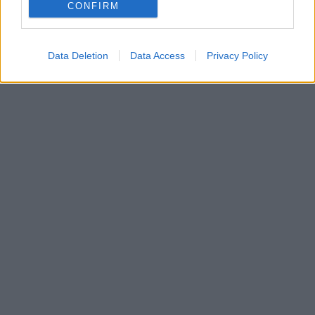
CONFIRM
In evidenza
Data Deletion
Data Access
Privacy Policy