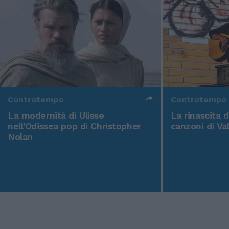
Controtempo
Controtempo
La modernità di Ulisse
La rinascita 
nell'Odissea pop di Christopher
canzoni di Va
Nolan