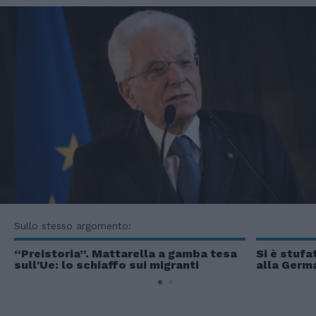
Sullo stesso argomento:
“Preistoria”. Mattarella a gamba tesa
Si è stufa
sull'Ue: lo schiaffo sui migranti
alla Germ