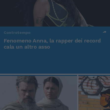
Controtempo
Fenomeno Anna, la rapper dei record
cala un altro asso