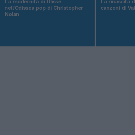
La modernità di Ulisse
La rinascita 
nell'Odissea pop di Christopher
canzoni di Va
Nolan