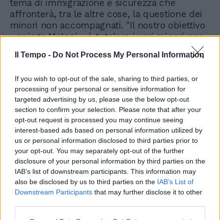
tema di immigrazione e sicurezza che
affronterà, tra le altre cose, la questione dei
minori non accompagnati. "Il nostro obiettivo
- spiega Meloni - è tutelare i veri minori per
evitare, come accade ora, che con una
Il Tempo -
Do Not Process My Personal Information
semplice autocertificazione chiunque possa
essere inserito nei circuiti rivolti ai minori.
If you wish to opt-out of the sale, sharing to third parties, or
Inseriremo norme per prevedere dei canali
processing of your personal or sensitive information for
differenziati per donne, bambini e under 14,
targeted advertising by us, please use the below opt-out
ai quali sarà garantita ogni tutela". Inoltre, in
section to confirm your selection. Please note that after your
accordo col titolare della Farnesina Antonio
opt-out request is processed you may continue seeing
Tajani, saranno convocati gli ambasciatori di
interest-based ads based on personal information utilized by
quei Paesi che rappresentano le più
us or personal information disclosed to third parties prior to
consistenti nazionalità dichiarate al momento
your opt-out. You may separately opt-out of the further
dello sbarco. "L'Italia - conclude Meloni -
disclosure of your personal information by third parties on the
chiederà loro la massima collaborazione per
IAB’s list of downstream participants. This information may
also be disclosed by us to third parties on the
IAB’s List of
l'immediato rimpatrio degli irregolari".
Downstream Participants
that may further disclose it to other
third parties.