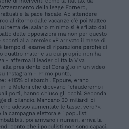
erie di interventi come la flat tax da
l’azzeramento della legge Fornero, i
rattuali e la pace fiscale. Ad attendere
rco al ritorno dalle vacanze c’è poi Matteo
ul tema del salario minimo si è sfilato dal
atto delle opposizioni ma non per questo
 sconti alla premier. «È arrivato il mese di
è tempo di esame di riparazione perché ci
 quattro materie su cui proprio non hai
za - afferma il leader di Italia Viva
 alla presidente del Consiglio in un video
su Instagram - Primo punto,
e: +115% di sbarchi. Eppure, erano
vini e Meloni che dicevano "chiuderemo i
uali porti, hanno chiuso gli occhi. Seconda
ge di bilancio. Mancano 30 miliardi di
 che adesso aumentate le tasse, vero?».
 la campagna elettorale i populisti
attibili, poi arrivano i numeri, arriva la
rendi conto che i populisti non sono capaci.