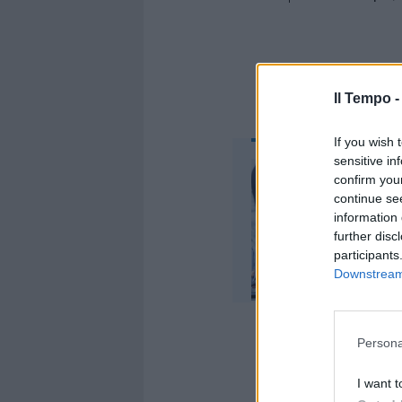
Il Tempo 
If you wish 
sensitive in
confirm you
continue se
information 
further disc
participants
Downstream 
Persona
I want t