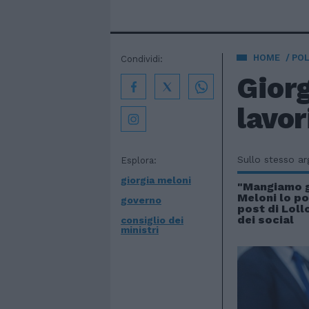
HOME
POL
Condividi:
Giorg
lavor
Sullo stesso a
Esplora:
giorgia meloni
"Mangiamo g
Meloni lo por
governo
post di Lollo
dei social
consiglio dei
ministri