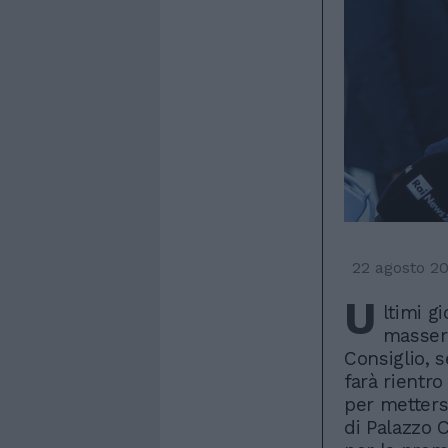
22 agosto 2
U
ltimi g
masseri
Consiglio, 
farà rientro
per mettersi
di Palazzo 