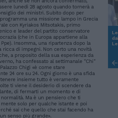
ier, anche se non ancora confermato,
sere lunedì 28 agosto quando tornerà a
Consiglio dei ministri. Subito dopo per
n programma una missione lampo in Grecia
erale con Kyriakos Mitsotakis, primo
lenico e leader del partito conservatore
Le
razia (che in Europa appartiene alla
da
Rudy Giuliani a Come States?
l Ppe). Insomma, una ripartenza dopo la
Le
Trump, Meloni e la strategia
a ricca di impegni. Non certo una novità
americana
che, a proposito della sua esperienza da
verno, ha confessato al settimanale "Chi"
 Palazzo Chigi «è come stare
ante 24 ore su 24. Ogni giorno è una sfida
a tenere insieme tutto è veramente
 volte ti viene il desiderio di scendere da
olante, di fermarti un momento e di
a normalità. Ma è un pensiero che ti
 mente solo per qualche istante e poi
erché sai che quello che stai facendo ha
un senso più grande».