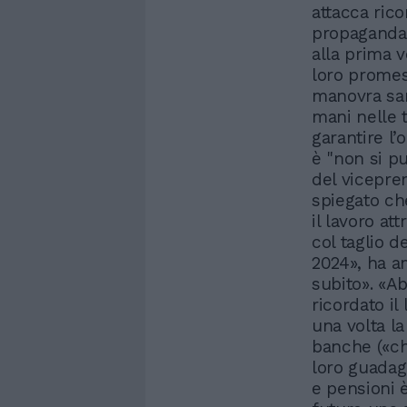
attacca ric
propaganda d
alla prima 
loro promes
manovra sar
mani nelle t
garantire l’
è "non si pu
del vicepre
spiegato che
il lavoro at
col taglio d
2024», ha a
subito». «A
ricordato il
una volta la
banche («ch
loro guadag
e pensioni 