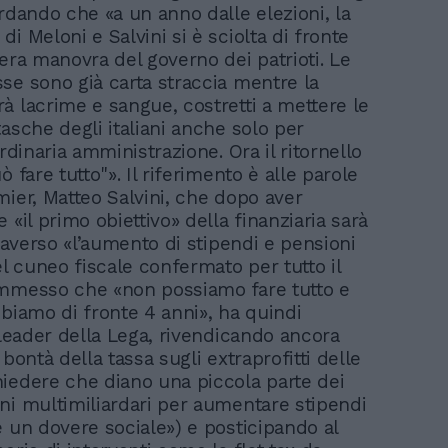
ordando che «a un anno dalle elezioni, la
i Meloni e Salvini si è sciolta di fronte
vera manovra del governo dei patrioti. Le
se sono già carta straccia mentre la
à lacrime e sangue, costretti a mettere le
asche degli italiani anche solo per
ordinaria amministrazione. Ora il ritornello
ò fare tutto"». Il riferimento è alle parole
mier, Matteo Salvini, che dopo aver
 «il primo obiettivo» della finanziaria sarà
traverso «l’aumento di stipendi e pensioni
el cuneo fiscale confermato per tutto il
mmesso che «non possiamo fare tutto e
bbiamo di fronte 4 anni», ha quindi
 leader della Lega, rivendicando ancora
 bontà della tassa sugli extraprofitti delle
iedere che diano una piccola parte dei
ni multimiliardari per aumentare stipendi
è un dovere sociale») e posticipando al