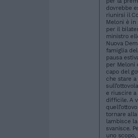
per la prem
dovrebbe es
riunirsi il 
Meloni è i
per il bilat
ministro el
Nuova Democ
famiglia de
pausa estiv
per Meloni 
capo del go
che stare a
sull’ottovol
e riuscire 
difficile. A
quell’ottov
tornare all
lambisce la
svanisce. P
uno scopo, 