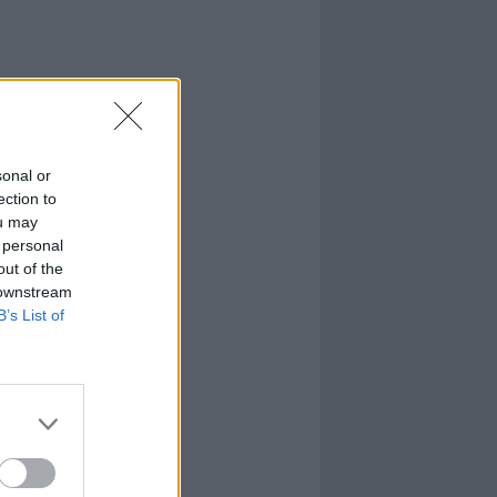
sonal or
ection to
ou may
 personal
out of the
 downstream
B’s List of