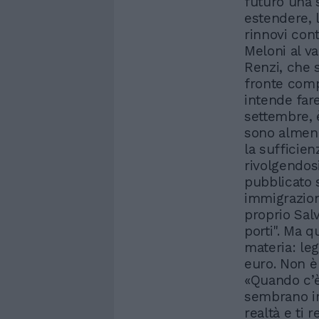
futuro una s
estendere, 
rinnovi cont
Meloni al va
Renzi, che s
fronte comp
intende fare
settembre, 
sono almeno
la sufficien
rivolgendosi
pubblicato 
immigrazion
proprio Sal
porti". Ma q
materia: leg
euro. Non è
«Quando c’è
sembrano imb
realtà e ti 