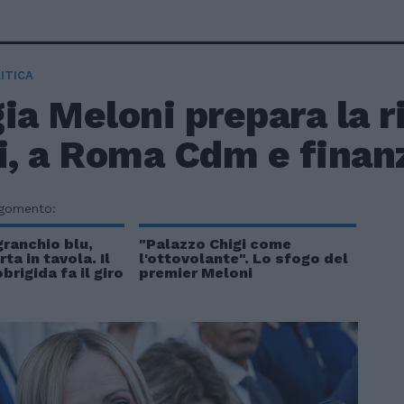
ITICA
ia Meloni prepara la r
i, a Roma Cdm e finanz
rgomento:
ranchio blu,
"Palazzo Chigi come
ta in tavola. Il
l'ottovolante". Lo sfogo del
brigida fa il giro
premier Meloni