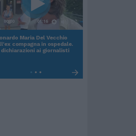
00:00
01:16
onardo Maria Del Vecchio
Terremoto, viene g
ll'ex compagna in ospedale.
video impressiona
 dichiarazioni ai giornalisti