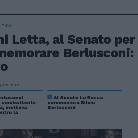
ITICA
i Letta, al Senato per
emorare Berlusconi: i
ro
rgomento:
erlusconi
Al Senato La Russa
e combattente
commemora Silvio
ca, metteva
Berlusconi
ntro la