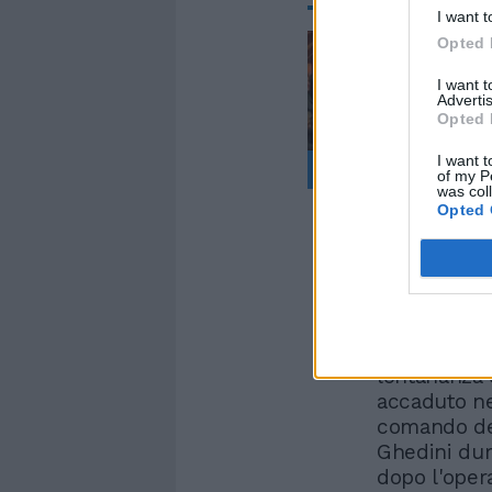
I want t
Opted 
I want 
Advertis
Opted 
I want t
of my P
was col
Opted 
Letta si pon
ottantotto a
Italia, pur 
lontananza d
accaduto nel
comando del
Ghedini dur
dopo l'oper