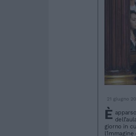
21 giugno 2
È
apparso
dell’au
giorno in c
l'immagine d