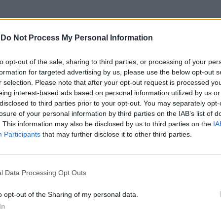
sempre evitato di candidarsi e scelto
-
Do Not Process My Personal Information
e della diplomazia, Gianni Letta, contro
tiva, è stato avvistato nell'aula di Palazzo
to opt-out of the sale, sharing to third parties, or processing of your per
 confermato, così, il suo ruolo di
formation for targeted advertising by us, please use the below opt-out s
a l'azienda, il partito e il Senato. Dopo
r selection. Please note that after your opt-out request is processed y
volte recato ad Arcore e aver fatto da
eing interest-based ads based on personal information utilized by us or
Palazzo Chigi per i funerali di Stato,
disclosed to third parties prior to your opt-out. You may separately opt-
segretario di Stato lavora senza nelle
losure of your personal information by third parties on the IAB’s list of
 assicurare continuità a un partito che sta
. This information may also be disclosed by us to third parties on the
IA
ripartire. A trainare la forza politica è
Participants
that may further disclose it to other third parties.
ni, il coordinatore che, sulla base di un
erno che attende conferme, sarà il primo
i FI dopo Silvio Berlusconi.
l Data Processing Opt Outs
o opt-out of the Sharing of my personal data.
In