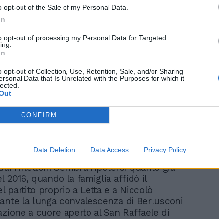
o opt-out of the Sale of my Personal Data.
Video su questo argomento
In
Commemorazione
to opt-out of processing my Personal Data for Targeted
Berlusconi al Senato, le
ing.
lacrime di Licia Ronzulli
In
o opt-out of Collection, Use, Retention, Sale, and/or Sharing
ersonal Data that Is Unrelated with the Purposes for which it
lected.
Out
CONFIRM
e come braccio destro di Tajani e, a
nni, è pronto a ridare spazio e idee a Forza
Data Deletion
Data Access
Privacy Policy
mantenendo alta l'attenzione sulla
ai riflettori. Sembra ripetersi quanto già
 2016, quando la famiglia affidò il
 partito proprio a Letta e a Niccolò
ante la lunga convalescenza di Berlusconi
azione a cuore aperto al San Raffaele di