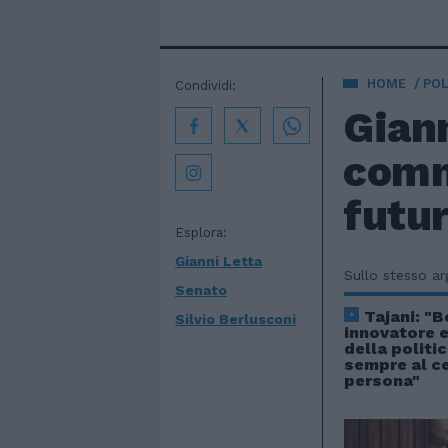
HOME
POL
Condividi:
Giann
comm
futu
Esplora:
Gianni Letta
Sullo stesso a
Senato
Tajani: "B
Silvio Berlusconi
innovatore 
della politi
sempre al ce
persona"