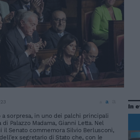
a
a
023
a
In 
 a sorpresa, in uno dei palchi principali
la di Palazzo Madama, Gianni Letta. Nel
ui il Senato commemora Silvio Berlusconi,
ell'ex segretario di Stato che, con le