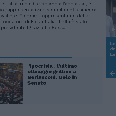
 si alza in piedi e ricambia l’applauso, è
o rappresentativa e simbolo della sincera
Cavaliere. E come "rappresentante della
 fondatore di Forza Italia" Letta è stato
l presidente Ignazio La Russa.
Le
da
Rudy Giuliani a Come States?
Le
Trump, Meloni e la strategia
americana
"Ipocrisia", l'ultimo
oltraggio grillino a
Berlusconi. Gelo in
Senato