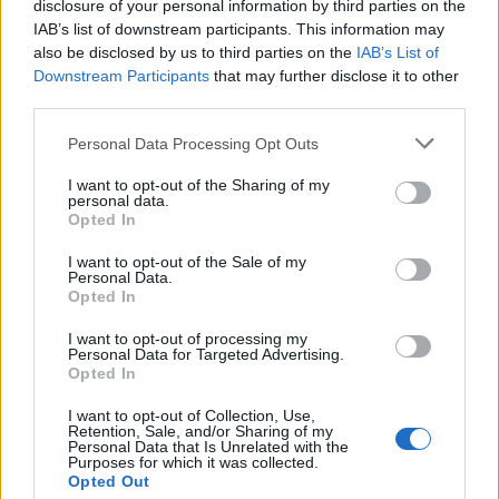
disclosure of your personal information by third parties on the
«non ci sono stati risultati»: così, la
IAB’s list of downstream participants. This information may
mobilitazione prosegue e il il 24 giugno la Cgil
also be disclosed by us to third parties on the
IAB’s List of
sarà in piazza a difesa della Costituzione
Downstream Participants
that may further disclose it to other
contro l’autonomia differenziata. Pierpaolo
third parties.
Bombardieri, leader Uil, dà infine la sua
disponibilità al confronto, ma fa notare che
Personal Data Processing Opt Outs
nel merito non si è discusso e che i
I want to opt-out of the Sharing of my
precedenti tavoli non hanno dato grandi
personal data.
risultati.
Opted In
I want to opt-out of the Sale of my
Personal Data.
Opted In
I want to opt-out of processing my
Personal Data for Targeted Advertising.
Opted In
I want to opt-out of Collection, Use,
Retention, Sale, and/or Sharing of my
Personal Data that Is Unrelated with the
Purposes for which it was collected.
Opted Out