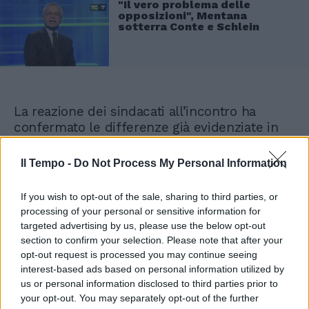
"Il vero problema delle
opposizioni", Mentana
sotterra Conte e Schlein
La reazione dei sindacati all’incontro ha
confermato le differenze già evidenziate in
altre occasioni: il leader della Cisl, Luigi
Sbarra, ha sostenuto che il tavolo è stato
Il Tempo -
Do Not Process My Personal Information
«molto importante» perchè ha riannodato i fili
del dialogo; la Cisl parteciperà ai prossimi
If you wish to opt-out of the sale, sharing to third parties, or
incontri tematici per negoziare concreti
processing of your personal or sensitive information for
avanzamenti per i lavoratori e i pensionati e
targeted advertising by us, please use the below opt-out
«sarà inchiodata alle trattative sapendo che
section to confirm your selection. Please note that after your
non si può stare con un piede ai tavoli e con
opt-out request is processed you may continue seeing
l’altro in piazza». Dall’altra parte il segretario
interest-based ads based on personal information utilized by
generale della Cgil, Maurizio Landini, ha
us or personal information disclosed to third parties prior to
your opt-out. You may separately opt-out of the further
espresso un giudizio «non positivo», perchè