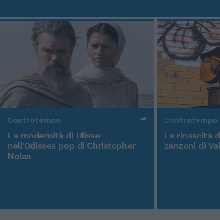
Controtempo
Controtempo
La modernità di Ulisse
La rinascita 
nell'Odissea pop di Christopher
canzoni di Va
Nolan