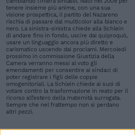
cambiando l’intera sintassi. Nato nel 2008 per
tenere insieme più anime, con una sua
visione prospettica, il partito del Nazareno
rischia di passare dal multicolor alla bianco e
nero. La sinistra-sinistra chiede alla Schlein
di andare fino in fondo, uscire dai quiproquò,
usare un linguaggio ancora più diretto e
carismatico uscendo dai proclami. Mercoledì
prossimo in commissione Giustizia della
Camera verranno messi al voto gli
emendamenti per consentire ai sindaci di
poter registrare i figli delle coppie
omogenitoriali. La Schlein chiede ai suoi di
votare contro la trasformazione in reato per il
ricorso all’estero della maternità surrogata.
Sempre che nel frattempo non si perdano
altri pezzi.