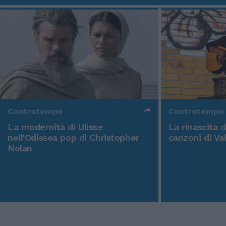
Controtempo
Controtempo
La modernità di Ulisse
La rinascita 
nell'Odissea pop di Christopher
canzoni di Va
Nolan