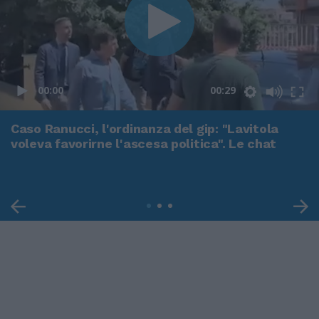
00:00
00:29
Caso Ranucci, l'ordinanza del gip: "Lavitola
voleva favorirne l'ascesa politica". Le chat