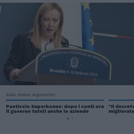
Sullo stesso argomento:
Pasticcio Superbonus: dopo i conti ora
"Il decre
il governo tuteli anche le aziende
migliorato