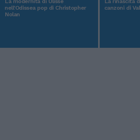
La modernità di Ulisse
La rinascita 
nell'Odissea pop di Christopher
canzoni di Va
Nolan