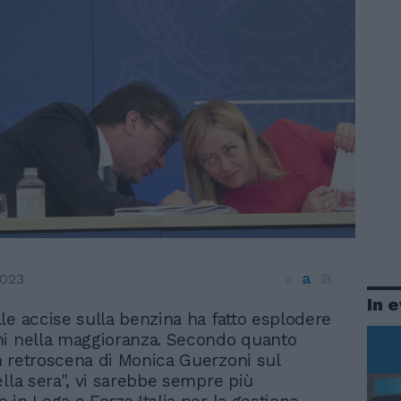
a
a
2023
a
In 
lle accise sulla benzina ha fatto esplodere
ni nella maggioranza. Secondo quanto
 retroscena di Monica Guerzoni sul
ella sera", vi sarebbe sempre più