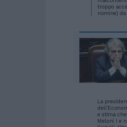
malcontento
troppo acce
nomine) da 
La president
dell'Econom
e stima che 
Meloni I e