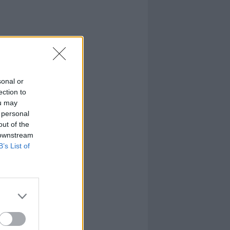
sonal or
ection to
ou may
 personal
out of the
 downstream
B’s List of