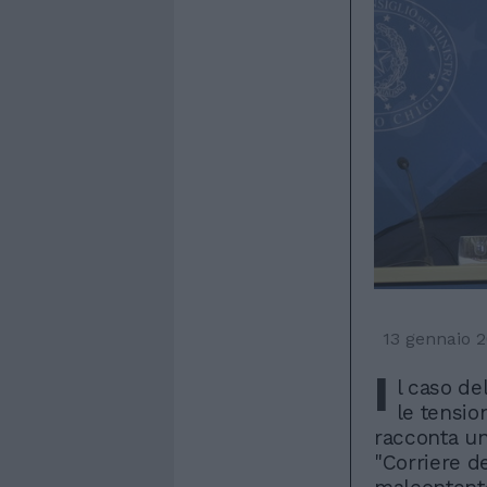
13 gennaio 
I
l caso de
le tensio
racconta un
"Corriere d