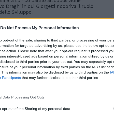
alia era l'unico partito all'opposizione
vo Draghi in cui Giorgetti ricopriva il ruolo
dello Sviluppo.
-
Do Not Process My Personal Information
"Sulla benzina solo grandi
to opt-out of the sale, sharing to third parties, or processing of your per
bugie". Daniela Santanchè
formation for targeted advertising by us, please use the below opt-out s
smaschera la sinistra
r selection. Please note that after your opt-out request is processed y
eing interest-based ads based on personal information utilized by us or
disclosed to third parties prior to your opt-out. You may separately opt-
losure of your personal information by third parties on the IAB’s list of
. This information may also be disclosed by us to third parties on the
IA
Participants
that may further disclose it to other third parties.
che quest'asse starebbe provocando
l'interno della maggioranza, che al primo
l Data Processing Opt Outs
i percorso sono emerse in tutta la loro
so delle accise, infatti, fin dall'inizio le
o opt-out of the Sharing of my personal data.