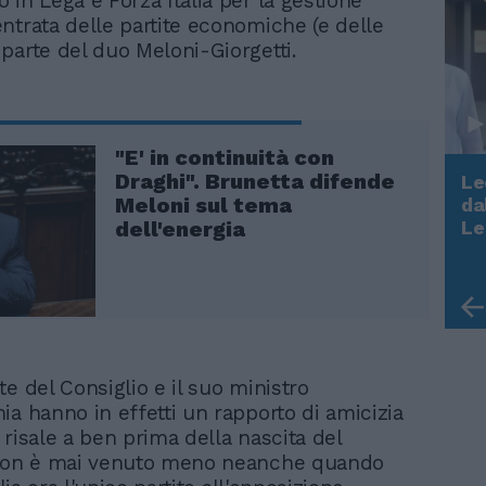
 in Lega e Forza Italia per la gestione
ntrata delle partite economiche (e delle
parte del duo Meloni-Giorgetti.
"E' in continuità con
Draghi". Brunetta difende
Le
Meloni sul tema
da
Rudy Giuliani a Come States?
Le
dell'energia
Trump, Meloni e la strategia
americana
e del Consiglio e il suo ministro
ia hanno in effetti un rapporto di amicizia
risale a ben prima della nascita del
 non è mai venuto meno neanche quando