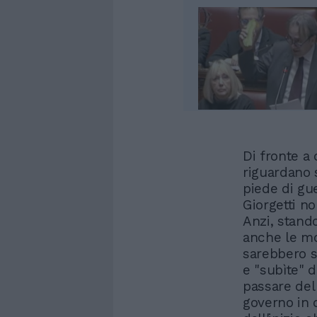
Di fronte a
riguardano s
piede di gu
Giorgetti n
Anzi, stando
anche le mo
sarebbero s
e "subìte" d
passare del
governo in d