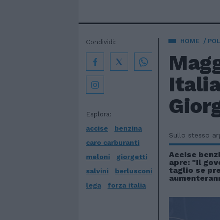
HOME
POL
Condividi:
Maggi
Itali
Giorg
Esplora:
accise
benzina
Sullo stesso a
caro carburanti
Accise benzi
meloni
giorgetti
apre: "Il gov
taglio se pr
salvini
berlusconi
aumenteran
lega
forza italia