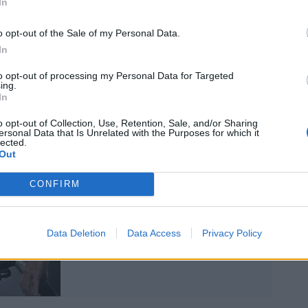
sono state diverse. Matteo Salvini aveva
In
n'immediata retromarcia "se troveremo le
na linea che non è mai stata condivisa da
o opt-out of the Sale of my Personal Data.
orgetti, convinti che semmai la rinuncia
In
ne dovesse essere "spiegata" all'opinione
to opt-out of processing my Personal Data for Targeted
me ha poi effettivamente fatto la premier
ing.
ubrica social "Gli appunti di Giorgia" e con
In
te in contemporanea a TG1 e Tg5 di giovedì
o opt-out of Collection, Use, Retention, Sale, and/or Sharing
ersonal Data that Is Unrelated with the Purposes for which it
lected.
Out
CONFIRM
Benzina, la verità sulle
truffe: avvengono dove
costa meno, non il
Data Deletion
Data Access
Privacy Policy
contrario