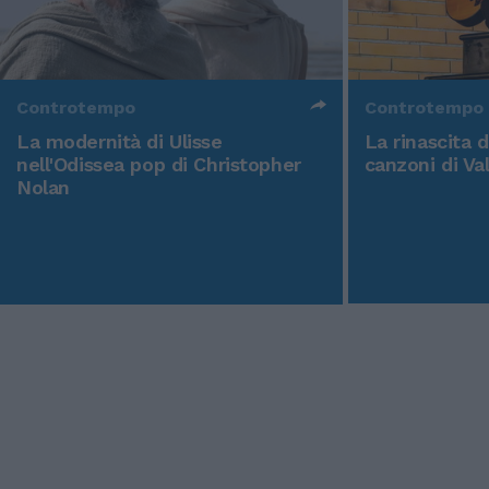
Controtempo
Controtempo
La modernità di Ulisse
La rinascita 
nell'Odissea pop di Christopher
canzoni di Va
Nolan