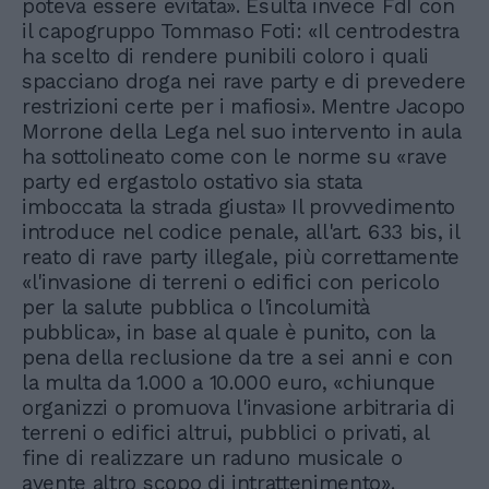
poteva essere evitata». Esulta invece FdI con
il capogruppo Tommaso Foti: «Il centrodestra
ha scelto di rendere punibili coloro i quali
spacciano droga nei rave party e di prevedere
restrizioni certe per i mafiosi». Mentre Jacopo
Morrone della Lega nel suo intervento in aula
ha sottolineato come con le norme su «rave
party ed ergastolo ostativo sia stata
imboccata la strada giusta» Il provvedimento
introduce nel codice penale, all'art. 633 bis, il
reato di rave party illegale, più correttamente
«l'invasione di terreni o edifici con pericolo
per la salute pubblica o l'incolumità
pubblica», in base al quale è punito, con la
pena della reclusione da tre a sei anni e con
la multa da 1.000 a 10.000 euro, «chiunque
organizzi o promuova l'invasione arbitraria di
terreni o edifici altrui, pubblici o privati, al
fine di realizzare un raduno musicale o
avente altro scopo di intrattenimento».