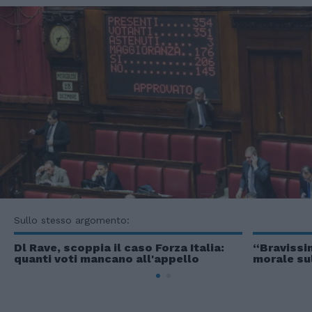
Sullo stesso argomento:
Dl Rave, scoppia il caso Forza Italia:
“Bravissim
quanti voti mancano all'appello
morale su