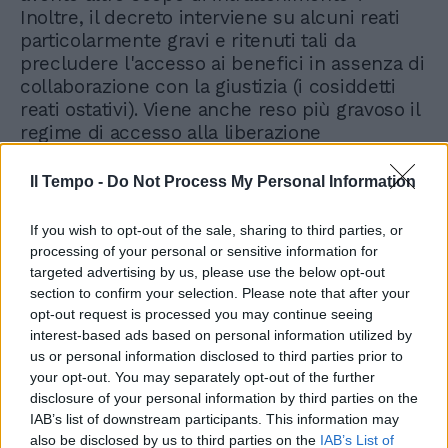
Inoltre, il decreto interviene su alcuni reati
particolarmente gravi e ritenuti tali da
precludere l'accesso ai benefici in assenza di
collaborazione con la giustizia (i cosiddetti
reati ostativi). Viene anche reso più gravoso il
regime di accesso alla liberazione
condizionale. Mentre ai benefici penitenziari
possono essere ammessi i condannati per
Il Tempo -
Do Not Process My Personal Information
reati contro la pubblica amministrazione,
anche se non hanno collaborato con la
If you wish to opt-out of the sale, sharing to third parties, or
giustizia.
processing of your personal or sensitive information for
targeted advertising by us, please use the below opt-out
section to confirm your selection. Please note that after your
opt-out request is processed you may continue seeing
interest-based ads based on personal information utilized by
us or personal information disclosed to third parties prior to
your opt-out. You may separately opt-out of the further
Dl Rave, scoppia il caso Forza
disclosure of your personal information by third parties on the
Italia: quanti voti mancano
IAB’s list of downstream participants. This information may
all'appello
also be disclosed by us to third parties on the
IAB’s List of