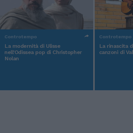
Controtempo
Controtempo
La modernità di Ulisse
La rinascita 
nell'Odissea pop di Christopher
canzoni di Va
Nolan