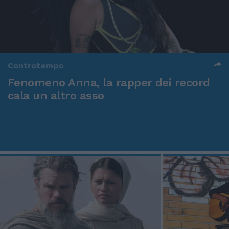
Controtempo
Fenomeno Anna, la rapper dei record
cala un altro asso