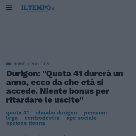
HOME
POLITICA
Durigon: "Quota 41 durerà un
anno, ecco da che età si
accede. Niente bonus per
ritardare le uscite"
quota 41
claudio durigon
pensioni
lega
centrodestra
ape sociale
opzione donna