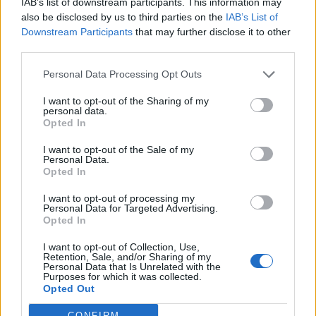
IAB’s list of downstream participants. This information may
Sondaggi, boom Meloni-
also be disclosed by us to third parties on the
IAB’s List of
Salvini. Ma un dato agita la
Downstream Participants
that may further disclose it to other
"luna di miele"
third parties.
Personal Data Processing Opt Outs
I want to opt-out of the Sharing of my
personal data.
Opted In
I want to opt-out of the Sale of my
Personal Data.
Opted In
I want to opt-out of processing my
Personal Data for Targeted Advertising.
Opted In
I want to opt-out of Collection, Use,
Retention, Sale, and/or Sharing of my
Personal Data that Is Unrelated with the
Purposes for which it was collected.
Opted Out
CONFIRM