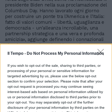
presidente Biden nella sua proclamazione del
Columbus Day. Hanno lavorato ogni giorno
per costruire un ponte tra l'America e l'Italia:
fatto di valori comuni - libertà, uguaglianza e
democrazia - un'alleanza incrollabile, una
partnership strategica e una vera e profonda
amicizia», aggiunge definendo i connazionali
che vivono negli Stati uniti «grandi
ambasciatori del nostro Paese. Contiamo sulla
Il Tempo -
Do Not Process My Personal Information
vostra amicizia e conoscenza per aiutarci a
promuovere legami più stretti negli anni a
If you wish to opt-out of the sale, sharing to third parties, or
venire. Grazie! Per aver custodito la vostra
processing of your personal or sensitive information for
eredità italiana e per averla portata con voi
targeted advertising by us, please use the below opt-out
con così tanto orgoglio», conclude.
section to confirm your selection. Please note that after your
opt-out request is processed you may continue seeing
interest-based ads based on personal information utilized by
us or personal information disclosed to third parties prior to
your opt-out. You may separately opt-out of the further
disclosure of your personal information by third parties on the