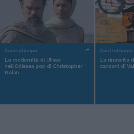
Controtempo
Controtempo
La modernità di Ulisse
La rinascita 
nell'Odissea pop di Christopher
canzoni di Va
Nolan